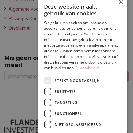
×
Deze website maakt
Algemene voorwaarden
gebruik van cookies.
Privacy & Cookie policy
We gebruiken cookies om inhoud en
Disclaimer
advertenties te personaliseren en om ons
verkeer te analyseren. We delen ook
informatie over uw gebruik van onze site
met onze advertentie- en analysepartners,
die deze kunnen combineren met andere
Mis geen enkele
promotie of korting
informatie die u aan hen heeft verstrekt of
die zij hebben verzameld door uw gebruik
meer!
van hun diensten.
Privacybeleid
STRIKT NOODZAKELIJK
PRESTATIE
Volg ons
TARGETING
FUNCTIONEEL
NIET-GECLASSIFICEERD