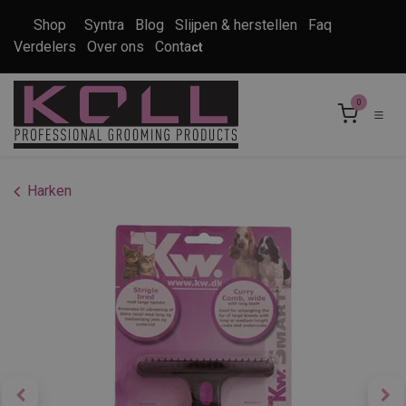
Overslaan naar inhoud
Shop
Syntra
Blog
Slijpen & herstellen
Faq
Verdelers
Over ons
Conta
ct
0
Harken