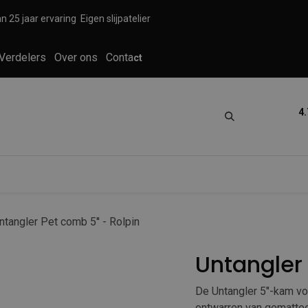
n 25 jaar ervaring
Eigen slijpatelier
Verdelers
Over ons
Conta
ct
4.
tica
Grooming
Knippen en scheren
ntangler Pet comb 5'' - Rolpin
Untangler 
De Untangler 5"-kam voo
ontwarren van gemattee