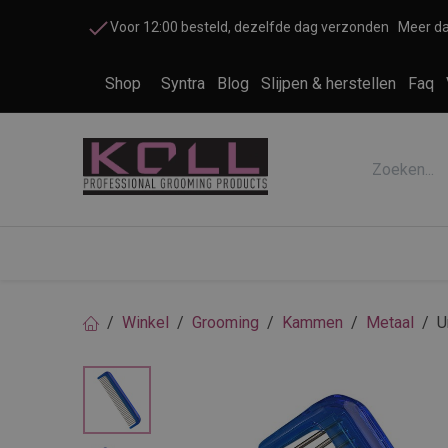
Overslaan naar inhoud
Voor 12:00 besteld, dezelfde dag verzonden
Meer da
Shop
Syntra
Blog
Slijpen & herstellen
Faq
Accessoires honden en katten
Cosme
Winkel
Grooming
Kammen
Metaal
U