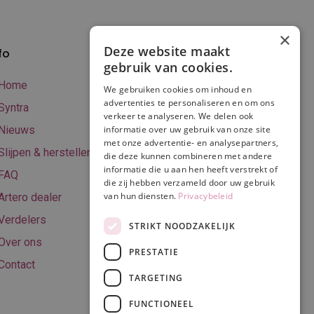
×
Deze website maakt
fo
Verzenden en
gebruik van cookies.
betalen
Home
We gebruiken cookies om inhoud en
Online betalen
advertenties te personaliseren en om ons
Syntra
verkeer te analyseren. We delen ook
Retourneren
Nieuws
informatie over uw gebruik van onze site
met onze advertentie- en analysepartners,
Algemene
Slijpen & herstellen
die deze kunnen combineren met andere
voorwaarden
informatie die u aan hen heeft verstrekt of
FAQ
Privacy & Cookie
die zij hebben verzameld door uw gebruik
van hun diensten.
Privacybeleid
Artero dealer
policy
Verdelers
Disclaimer
STRIKT NOODZAKELIJK
Over ons
PRESTATIE
Contact
TARGETING
Volg ons
FUNCTIONEEL