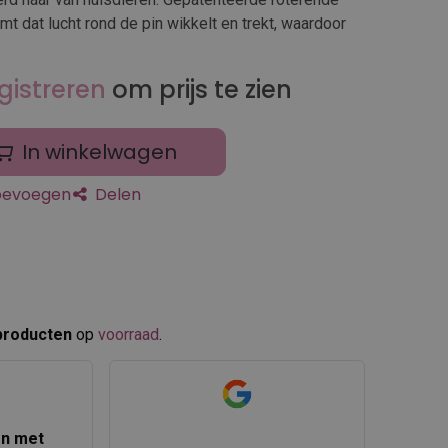
t dat lucht rond de pin wikkelt en trekt, waardoor
gistreren
om prijs te zien
In winkelwagen
toevoegen
Delen
producten
op
voorraad
.​
en met