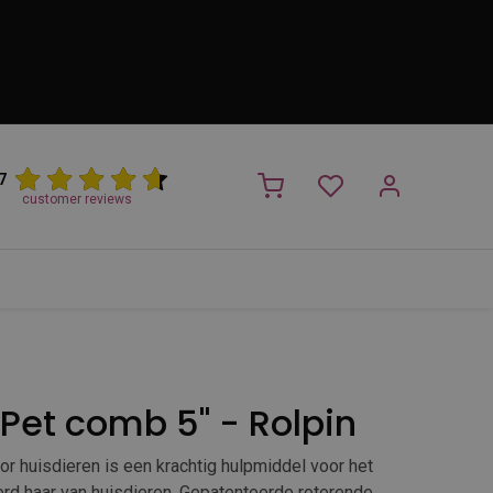
7
customer reviews
PROMO
NIEUW!
Trimsalon
Merken
Outlet
Nieuw
Pet comb 5'' - Rolpin
r huisdieren is een krachtig hulpmiddel voor het
rd haar van huisdieren. Gepatenteerde roterende