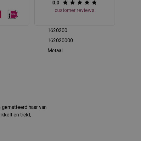
0.0
customer reviews
1620200
162020000
Metaal
n gematteerd haar van
kkelt en trekt,