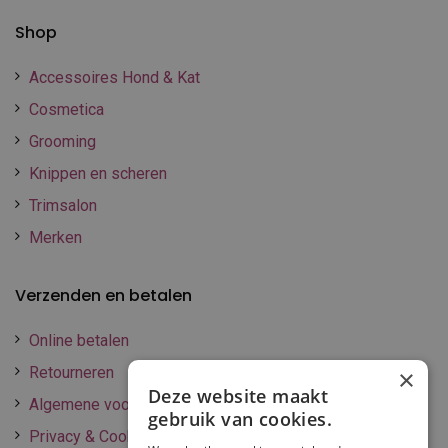
Shop
Accessoires Hond & Kat
Cosmetica
Grooming
Knippen en scheren
Trimsalon
Merken
Verzenden en betalen
Online betalen
Retourneren
×
Deze website maakt
Algemene voorwaarden
gebruik van cookies.
Privacy & Cookie policy