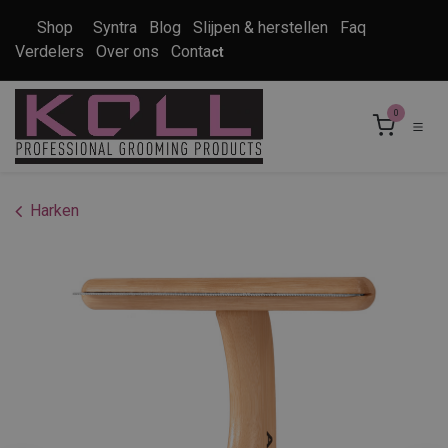
Overslaan naar inhoud
Shop
Syntra
Blog
Slijpen & herstellen
Faq
Verdelers
Over ons
Conta
ct
0
Harken