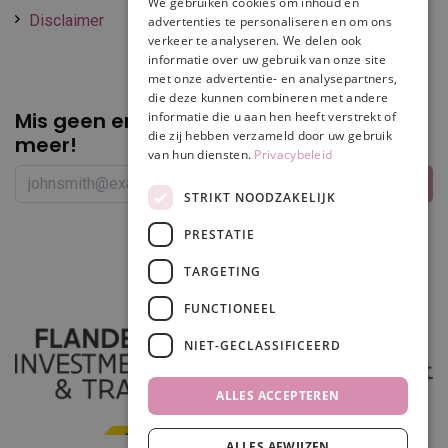
We gebruiken cookies om inhoud en
Disclaimer
advertenties te personaliseren en om ons
verkeer te analyseren. We delen ook
informatie over uw gebruik van onze site
met onze advertentie- en analysepartners,
die deze kunnen combineren met andere
Mis geen enkele
promotie of korting
informatie die u aan hen heeft verstrekt of
die zij hebben verzameld door uw gebruik
meer!
van hun diensten.
Privacybeleid
STRIKT NOODZAKELIJK
PRESTATIE
Volg ons
TARGETING
FUNCTIONEEL
NIET-GECLASSIFICEERD
ALLES ACCEPTEREN
ALLES AFWIJZEN