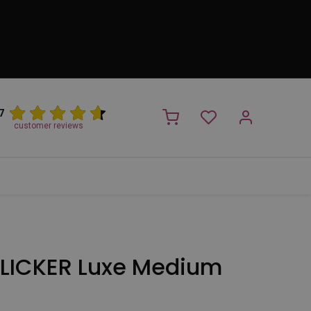
7
customer reviews
PROMO
NIEUW!
Trimsalon
Merken
Outlet
Nieuw
SLICKER Luxe Medium