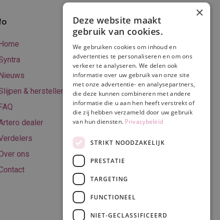
×
Deze website maakt
fo
Verzenden en
gebruik van cookies.
betalen
Home
We gebruiken cookies om inhoud en
Online betalen
advertenties te personaliseren en om ons
Syntra
verkeer te analyseren. We delen ook
Retourneren
Nieuws
informatie over uw gebruik van onze site
met onze advertentie- en analysepartners,
Algemene
Slijpen & herstellen
die deze kunnen combineren met andere
voorwaarden
informatie die u aan hen heeft verstrekt of
FAQ
Privacy & Cookie
die zij hebben verzameld door uw gebruik
van hun diensten.
Privacybeleid
Artero dealer
policy
Verdelers
Disclaimer
STRIKT NOODZAKELIJK
Over ons
PRESTATIE
Contact
TARGETING
Volg ons
FUNCTIONEEL
NIET-GECLASSIFICEERD