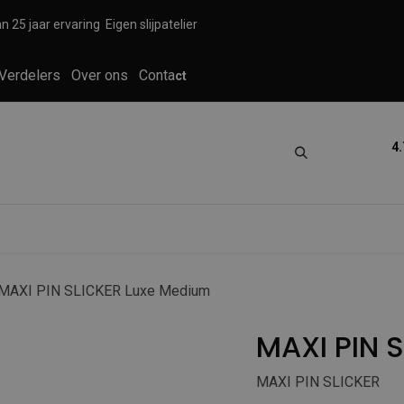
n 25 jaar ervaring
Eigen slijpatelier
Verdelers
Over ons
Conta
ct
4.
tica
Grooming
Knippen en scheren
MAXI PIN SLICKER Luxe Medium
MAXI PIN 
MAXI PIN SLICKER