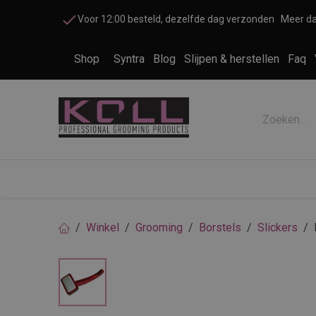
Overslaan naar inhoud
Voor 12:00 besteld, dezelfde dag verzonden
Meer da
Shop
Syntra
Blog
Slijpen & herstellen
Faq
Accessoires honden en katten
Cosme
Winkel
Grooming
Borstels
Slickers