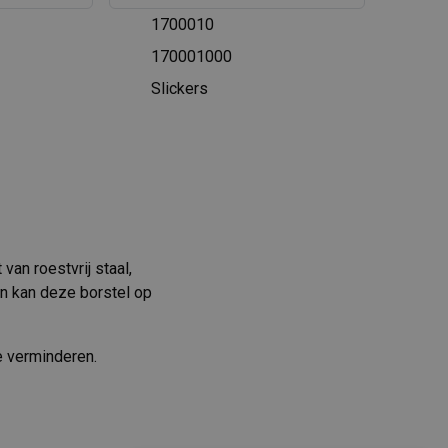
1700010
170001000
Slickers
an roestvrij staal,
n kan deze borstel op
e verminderen.