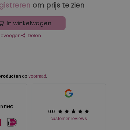
gistreren
om prijs te zien
In winkelwagen
toevoegen
Delen
producten
op
voorraad
.​
en met
0.0
customer reviews