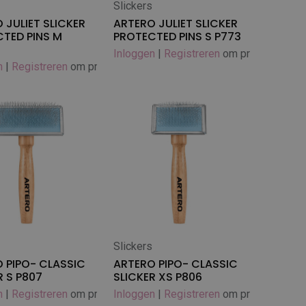
s
Slickers
 winkelwagen
In winkelwagen
 JULIET SLICKER
ARTERO JULIET SLICKER
TED PINS M
PROTECTED PINS S P773
Inloggen
|
Registreren
om prijs te zien
n
|
Registreren
om prijs te zien
s
Slickers
 winkelwagen
 PIPO- CLASSIC
ARTERO PIPO- CLASSIC
R S P807
SLICKER XS P806
n
|
Registreren
om prijs te zien
Inloggen
|
Registreren
om prijs te zien