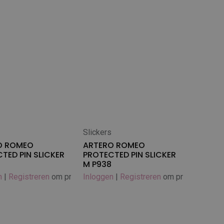
s
Slickers
 winkelwagen
In winkelwagen
O ROMEO
ARTERO ROMEO
TED PIN SLICKER
PROTECTED PIN SLICKER
M P938
n
|
Registreren
om prijs te zien
Inloggen
|
Registreren
om prijs te zien