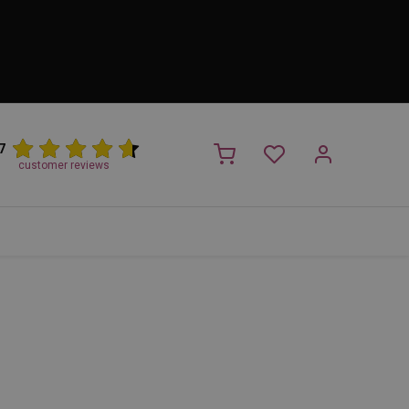
7
customer reviews
PROMO
NIEUW!
Trimsalon
Merken
Outlet
Nieuw