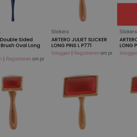
s
Slickers
Slicker
 winkelwagen
In winkelwagen
 Double Sided
ARTERO JULIET SLICKER
ARTERO
r Brush Oval Long
LONG PINS L P771
LONG P
Inloggen
|
Registreren
om prijs te zien
Inlogge
n
|
Registreren
om prijs te zien