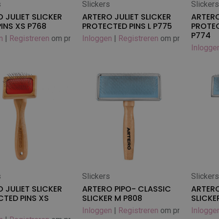
s
Slickers
Slicker
 winkelwagen
In winkelwagen
In
 JULIET SLICKER
ARTERO JULIET SLICKER
ARTERO
INS XS P768
PROTECTED PINS L P775
PROTEC
P774
n
|
Registreren
om prijs te zien
Inloggen
|
Registreren
om prijs te zien
Inlogge
s
Slickers
Slicker
 winkelwagen
In winkelwagen
In
 JULIET SLICKER
ARTERO PIPO- CLASSIC
ARTERO
TED PINS XS
SLICKER M P808
SLICKE
Inloggen
|
Registreren
om prijs te zien
Inlogge