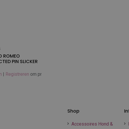
s
 winkelwagen
O ROMEO
TED PIN SLICKER
n
|
Registreren
om prijs te zien
Shop
In
Accessoires Hond &