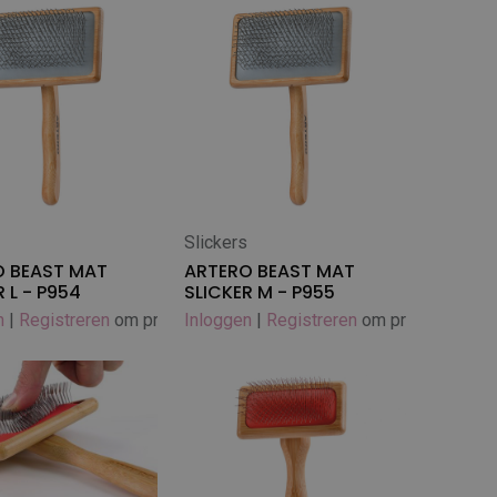
s
Slickers
 winkelwagen
In winkelwagen
O BEAST MAT
ARTERO BEAST MAT
 L - P954
SLICKER M - P955
n
|
Registreren
om prijs te zien
Inloggen
|
Registreren
om prijs te zien