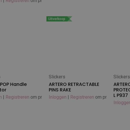
n
|
Registreren
om prijs te zien
Uitverkoop
s
Slickers
Slicker
 winkelwagen
In winkelwagen
In
 POP Handle
ARTERO RETRACTABLE
ARTER
tor
PINS RAKE
PROTEC
L P937
n
|
Registreren
om prijs te zien
Inloggen
|
Registreren
om prijs te zien
Inlogge