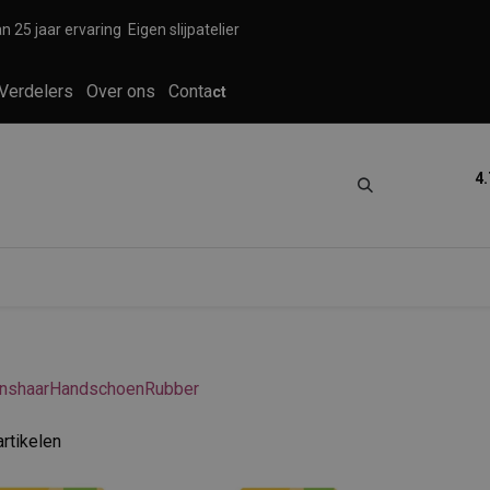
n 25 jaar ervaring
Eigen slijpatelier
Verdelers
Over ons
Conta
ct
4.
tica
Grooming
Knippen en scheren
nshaar
Handschoen
Rubber
artikelen