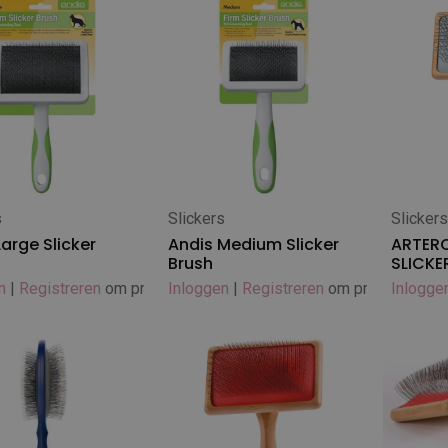
s
Slickers
Slicker
 winkelwagen
In winkelwagen
In
Large Slicker
Andis Medium Slicker
ARTER
Brush
SLICKER
n
|
Registreren
om prijs te zien
Inloggen
|
Registreren
om prijs te zien
Inlogge