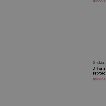
Inlogge
The Sentinel
Tools-2-Groom
Topscore / Zerox
UK Brand Doggy Groom
UK Brand Lawrence
Vinalon
Slicker
In
Artero
Protec
Inlogge