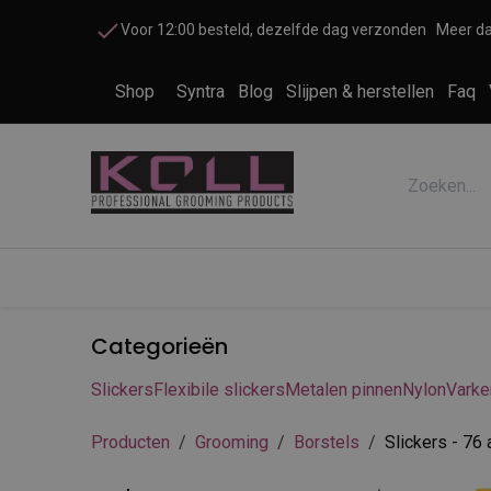
Overslaan naar inhoud
Voor 12:00 besteld, dezelfde dag verzonden
Meer da
Shop
Syntra
Blog
Slijpen & herstellen
Faq
Accessoires honden en katten
Cosme
Categorieën
Slickers
Flexibile slickers
Metalen pinnen
Nylon
Varke
Producten
Grooming
Borstels
Slickers
- 76 