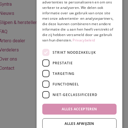
Online betalen
advertenties te personaliseren en om ons
Syntra
verkeer te analyseren. We delen ook
Retourneren
informatie over uw gebruik van onze site
Nieuws
met onze advertentie- en analysepartners,
Algemene
Slijpen & herstellen
die deze kunnen combineren met andere
voorwaarden
informatie die u aan hen heeft verstrekt of
FAQ
Privacy & Cookie
die zij hebben verzameld door uw gebruik
van hun diensten.
Privacybeleid
Artero dealer
policy
Verdelers
Disclaimer
STRIKT NOODZAKELIJK
Over ons
PRESTATIE
Contact
TARGETING
Volg ons
FUNCTIONEEL
NIET-GECLASSIFICEERD
ALLES ACCEPTEREN
ALLES AFWIJZEN