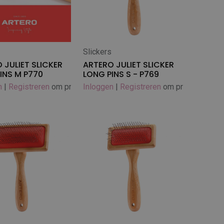
s
Slickers
In winkelwagen
 JULIET SLICKER
ARTERO JULIET SLICKER
INS M P770
LONG PINS S - P769
n
|
Registreren
om prijs te zien
Inloggen
|
Registreren
om prijs te zien