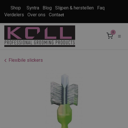
Overslaan naar inhoud
Shop
Syntra
Blog
Slijpen & herstellen
Faq
Verdelers
Over ons
Conta
ct
0
Flexibile slickers