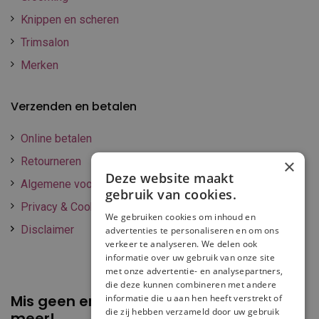
Knippen en scheren
Trimsalon
Merken
Verzenden en betalen
Online betalen
Retourneren
×
Deze website maakt
Algemene voorwaarden
gebruik van cookies.
Privacy & Cookie policy
We gebruiken cookies om inhoud en
Disclaimer
advertenties te personaliseren en om ons
verkeer te analyseren. We delen ook
informatie over uw gebruik van onze site
met onze advertentie- en analysepartners,
die deze kunnen combineren met andere
Mis geen enkele
promotie of korting
informatie die u aan hen heeft verstrekt of
die zij hebben verzameld door uw gebruik
meer!