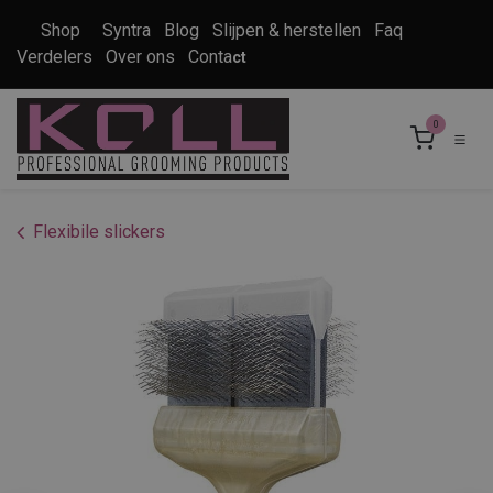
Overslaan naar inhoud
Shop
Syntra
Blog
Slijpen & herstellen
Faq
Verdelers
Over ons
Conta
ct
0
Flexibile slickers