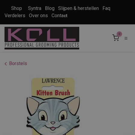
Overslaan naar inhoud
Shop
Syntra
Blog
Slijpen & herstellen
Faq
Verdelers
Over ons
Conta
ct
0
Borstels