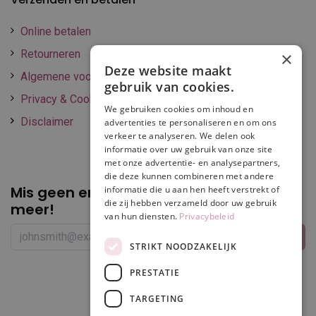
Online betalen
Retourneren
×
Deze website maakt
Algemene voorwaarden
gebruik van cookies.
Privacy & Cookie policy
We gebruiken cookies om inhoud en
Disclaimer
advertenties te personaliseren en om ons
verkeer te analyseren. We delen ook
informatie over uw gebruik van onze site
met onze advertentie- en analysepartners,
die deze kunnen combineren met andere
Mis geen enkele
promotie of korting
informatie die u aan hen heeft verstrekt of
die zij hebben verzameld door uw gebruik
meer!
van hun diensten.
Privacybeleid
STRIKT NOODZAKELIJK
PRESTATIE
Volg ons
TARGETING