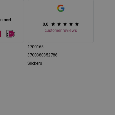
en met
0.0
customer reviews
1700165
3700380352788
Slickers