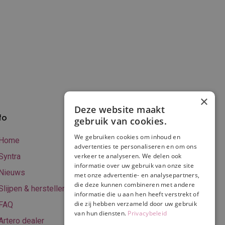
×
Deze website maakt
fo
Verzenden en
gebruik van cookies.
betalen
We gebruiken cookies om inhoud en
Home
advertenties te personaliseren en om ons
Online betalen
Syntra
verkeer te analyseren. We delen ook
Retourneren
informatie over uw gebruik van onze site
Nieuws
met onze advertentie- en analysepartners,
Algemene
die deze kunnen combineren met andere
Slijpen & herstellen
voorwaarden
informatie die u aan hen heeft verstrekt of
die zij hebben verzameld door uw gebruik
FAQ
Privacy & Cookie
van hun diensten.
Privacybeleid
Artero dealer
policy