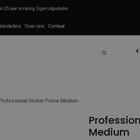
n 25 jaar ervaring
Eigen slijpatelier
Verdelers
Over ons
Conta
ct
4.
tica
Grooming
Knippen en scheren
Professional Slicker Prince Medium
Profession
Medium