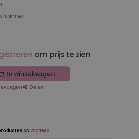
n.
 dicht haar.
gistreren
om prijs te zien
In winkelwagen
toevoegen
Delen
producten
op
voorraad
.​