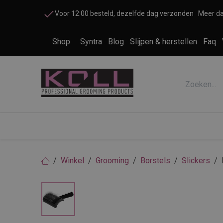
Overslaan naar inhoud
Voor 12:00 besteld, dezelfde dag verzonden
Meer da
Shop
Syntra
Blog
Slijpen & herstellen
Faq
Accessoires honden en katten
Cosme
Winkel
Grooming
Borstels
Slickers