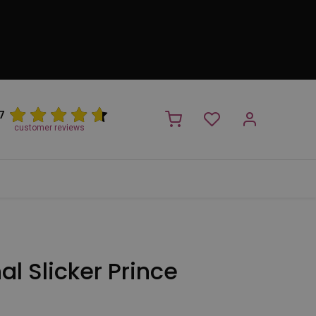
7
customer reviews
PROMO
NIEUW!
Trimsalon
Merken
Outlet
Nieuw
al Slicker Prince