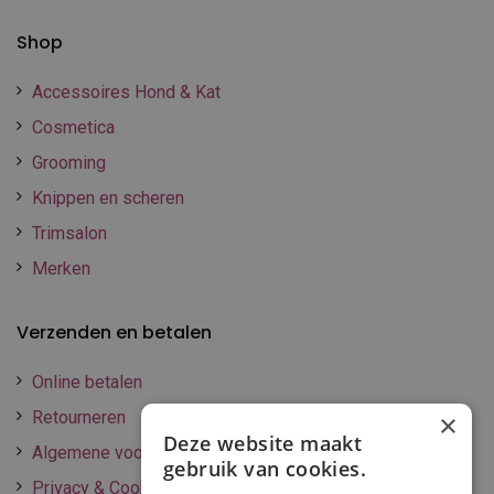
Shop
Accessoires Hond & Kat
Cosmetica
Grooming
Knippen en scheren
Trimsalon
Merken
Verzenden en betalen
Online betalen
Retourneren
×
Deze website maakt
Algemene voorwaarden
gebruik van cookies.
Privacy & Cookie policy