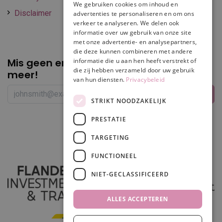
We gebruiken cookies om inhoud en
Disclaimer
advertenties te personaliseren en om ons
verkeer te analyseren. We delen ook
informatie over uw gebruik van onze site
met onze advertentie- en analysepartners,
die deze kunnen combineren met andere
Mis geen enkele
promotie of korting
informatie die u aan hen heeft verstrekt of
die zij hebben verzameld door uw gebruik
meer!
van hun diensten.
Privacybeleid
STRIKT NOODZAKELIJK
PRESTATIE
Volg ons
TARGETING
FUNCTIONEEL
NIET-GECLASSIFICEERD
ALLES ACCEPTEREN