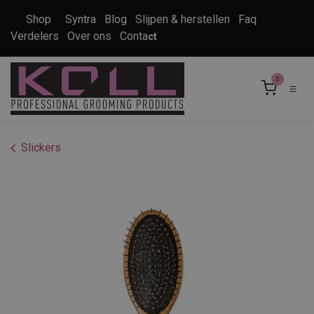
Overslaan naar inhoud
Shop
Syntra
Blog
Slijpen & herstellen
Faq
Verdelers
Over ons
Conta
ct
0
Slickers