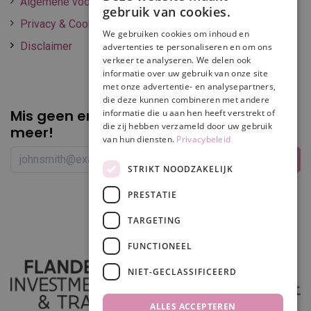
Algemene voorwaarden
gebruik van cookies.
Privacy & Cookie policy
We gebruiken cookies om inhoud en
Disclaimer
advertenties te personaliseren en om ons
verkeer te analyseren. We delen ook
informatie over uw gebruik van onze site
met onze advertentie- en analysepartners,
die deze kunnen combineren met andere
Mis geen enkele
promotie of korting
informatie die u aan hen heeft verstrekt of
die zij hebben verzameld door uw gebruik
meer!
van hun diensten.
Privacybeleid
STRIKT NOODZAKELIJK
PRESTATIE
Volg ons
TARGETING
FUNCTIONEEL
NIET-GECLASSIFICEERD
ALLES ACCEPTEREN