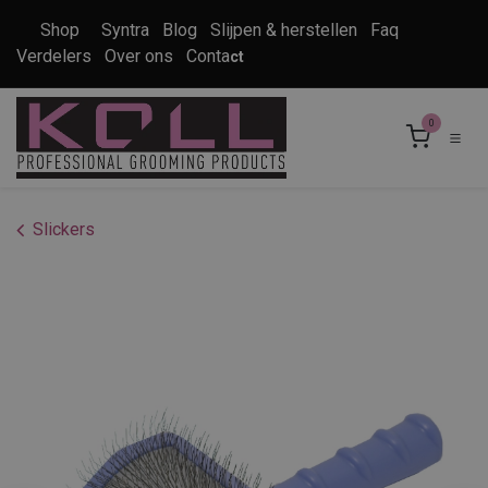
Overslaan naar inhoud
Shop
Syntra
Blog
Slijpen & herstellen
Faq
Verdelers
Over ons
Conta
ct
0
Slickers