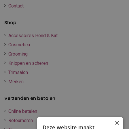
Contact
Shop
Accessoires Hond & Kat
Cosmetica
Grooming
Knippen en scheren
Trimsalon
Merken
Verzenden en betalen
Online betalen
Retourneren
×
Deze website maakt