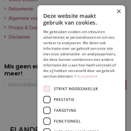
Retourneren
×
Deze website maakt
Algemene voorwaarden
gebruik van cookies.
Privacy & Cookie policy
We gebruiken cookies om inhoud en
Disclaimer
advertenties te personaliseren en om ons
verkeer te analyseren. We delen ook
informatie over uw gebruik van onze site
met onze advertentie- en analysepartners,
die deze kunnen combineren met andere
Mis geen enkele
promotie of korting
informatie die u aan hen heeft verstrekt of
die zij hebben verzameld door uw gebruik
meer!
van hun diensten.
Privacybeleid
STRIKT NOODZAKELIJK
PRESTATIE
Volg ons
TARGETING
FUNCTIONEEL