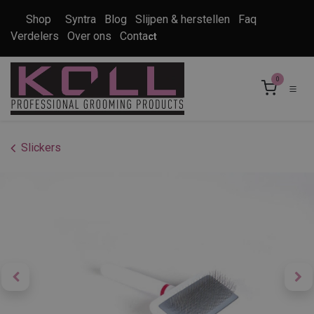
Overslaan naar inhoud
Shop
Syntra
Blog
Slijpen & herstellen
Faq
Verdelers
Over ons
Conta
ct
0
Slickers