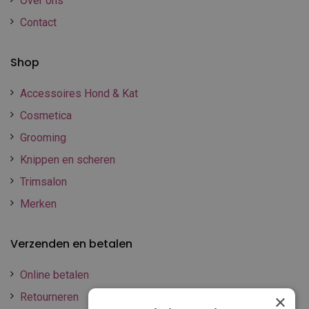
Over ons
Contact
Shop
Accessoires Hond & Kat
Cosmetica
Grooming
Knippen en scheren
Trimsalon
Merken
Verzenden en betalen
Online betalen
Retourneren
×