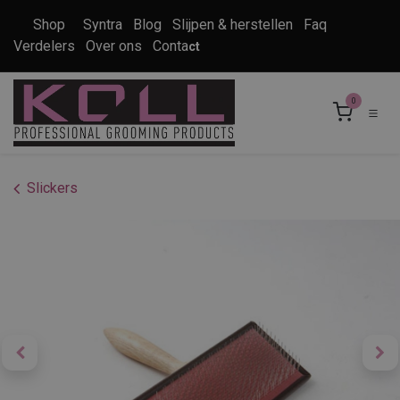
Overslaan naar inhoud
Shop
Syntra
Blog
Slijpen & herstellen
Faq
Verdelers
Over ons
Conta
ct
0
Slickers