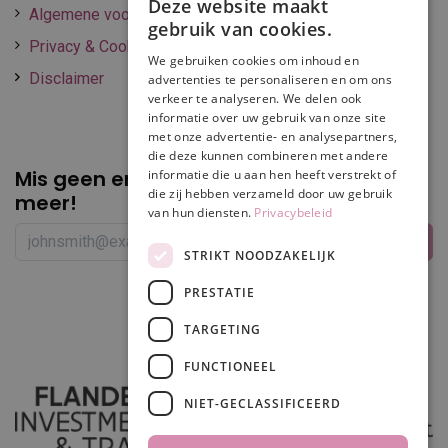
Deze website maakt
Algemene voorwaarden
gebruik van cookies.
Privacy & Cookie policy
We gebruiken cookies om inhoud en
Disclaimer
advertenties te personaliseren en om ons
verkeer te analyseren. We delen ook
informatie over uw gebruik van onze site
met onze advertentie- en analysepartners,
die deze kunnen combineren met andere
Mis geen enkele
promotie of korting
informatie die u aan hen heeft verstrekt of
die zij hebben verzameld door uw gebruik
meer!
van hun diensten.
Privacybeleid
STRIKT NOODZAKELIJK
PRESTATIE
Volg ons
TARGETING
FUNCTIONEEL
NIET-GECLASSIFICEERD