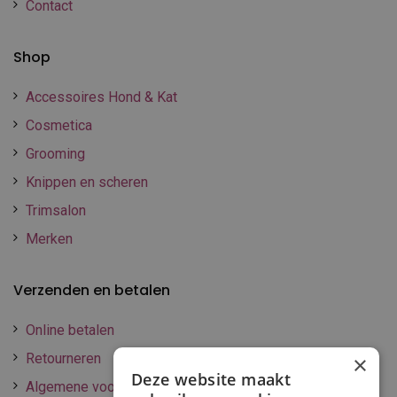
Contact
Shop
Accessoires Hond & Kat
Cosmetica
Grooming
Knippen en scheren
Trimsalon
Merken
Verzenden en betalen
Online betalen
Retourneren
×
Deze website maakt
Algemene voorwaarden