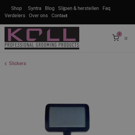
Overslaan naar inhoud
Shop
Syntra
Blog
Slijpen & herstellen
Faq
Verdelers
Over ons
Conta
ct
0
Slickers