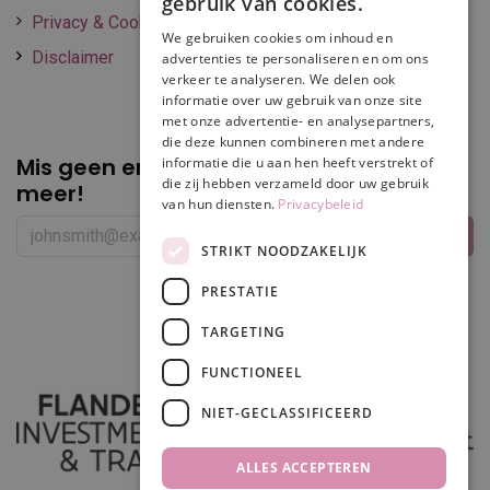
gebruik van cookies.
Privacy & Cookie policy
We gebruiken cookies om inhoud en
Disclaimer
advertenties te personaliseren en om ons
verkeer te analyseren. We delen ook
informatie over uw gebruik van onze site
met onze advertentie- en analysepartners,
die deze kunnen combineren met andere
Mis geen enkele
promotie of korting
informatie die u aan hen heeft verstrekt of
die zij hebben verzameld door uw gebruik
meer!
van hun diensten.
Privacybeleid
STRIKT NOODZAKELIJK
PRESTATIE
Volg ons
TARGETING
FUNCTIONEEL
NIET-GECLASSIFICEERD
ALLES ACCEPTEREN