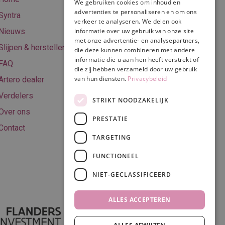
We gebruiken cookies om inhoud en
Online betalen
advertenties te personaliseren en om ons
Syntra
verkeer te analyseren. We delen ook
Retourneren
Nieuws
informatie over uw gebruik van onze site
met onze advertentie- en analysepartners,
Algemene
Slijpen & herstellen
die deze kunnen combineren met andere
voorwaarden
informatie die u aan hen heeft verstrekt of
FAQ
Privacy & Cookie
die zij hebben verzameld door uw gebruik
van hun diensten.
Privacybeleid
Artero dealer
policy
Verdelers
Disclaimer
STRIKT NOODZAKELIJK
Over ons
PRESTATIE
Contact
TARGETING
Volg ons
FUNCTIONEEL
NIET-GECLASSIFICEERD
ALLES ACCEPTEREN