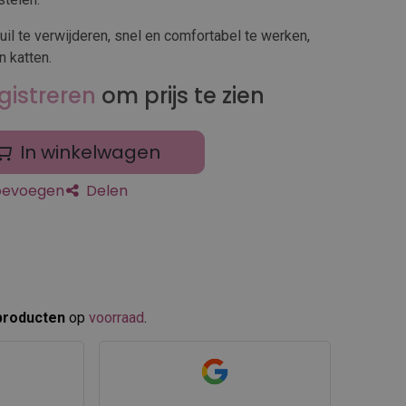
vuil te verwijderen, snel en comfortabel te werken,
 katten.
gistreren
om prijs te zien
In winkelwagen
toevoegen
Delen
producten
op
voorraad
.​