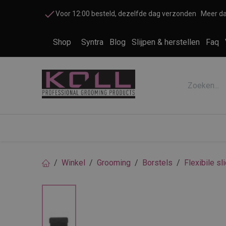
Overslaan naar inhoud
Voor 12:00 besteld, dezelfde dag verzonden
Meer da
Shop
Syntra
Blog
Slijpen & herstellen
Faq
Accessoires honden en katten
Cosme
Winkel
Grooming
Borstels
Flexibile sl