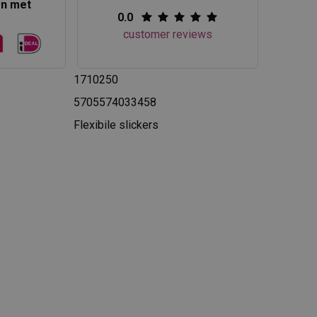
en met
0.0
customer reviews
1710250
5705574033458
Flexibile slickers