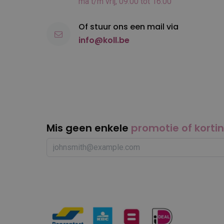
ma t/m vrij, 09:00 tot 16:00
Of stuur ons een mail via
info@koll.be
Mis geen enkele
promotie of korti