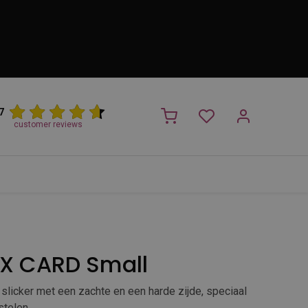
7
customer reviews
PROMO
NIEUW!
Trimsalon
Merken
Outlet
Nieuw
X CARD Small
 slicker met een zachte en een harde zijde, speciaal
stelen.