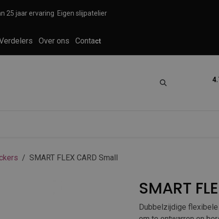
n 25 jaar ervaring
Eigen slijpatelier
Verdelers
Over ons
Conta
ct
4.
tica
Grooming
Knippen en scheren
ickers
SMART FLEX CARD Small
SMART FLE
Dubbelzijdige flexibele
om te ontwarren en bor