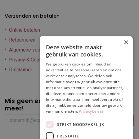
Verzenden en betalen
Online betalen
Retourneren
×
Deze website maakt
Algemene voorwaarden
gebruik van cookies.
Privacy & Cookie policy
We gebruiken cookies om inhoud en
Disclaimer
advertenties te personaliseren en om ons
verkeer te analyseren. We delen ook
informatie over uw gebruik van onze site
met onze advertentie- en analysepartners,
die deze kunnen combineren met andere
Mis geen enkele
promotie of korting
informatie die u aan hen heeft verstrekt of
die zij hebben verzameld door uw gebruik
meer!
van hun diensten.
Privacybeleid
STRIKT NOODZAKELIJK
PRESTATIE
Volg ons