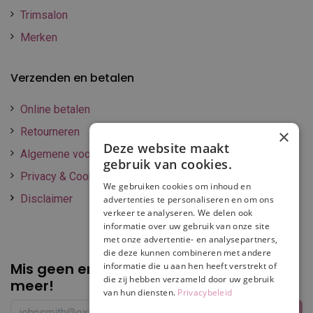
Trimsalon
Merken
Verzenden en betalen
Online betalen
Retourneren
×
Deze website maakt
Algemene voorwaarden
gebruik van cookies.
Privacy & Cookie policy
We gebruiken cookies om inhoud en
Disclaimer
advertenties te personaliseren en om ons
verkeer te analyseren. We delen ook
informatie over uw gebruik van onze site
met onze advertentie- en analysepartners,
die deze kunnen combineren met andere
Mis geen enkele
promotie of korting
informatie die u aan hen heeft verstrekt of
die zij hebben verzameld door uw gebruik
meer!
van hun diensten.
Privacybeleid