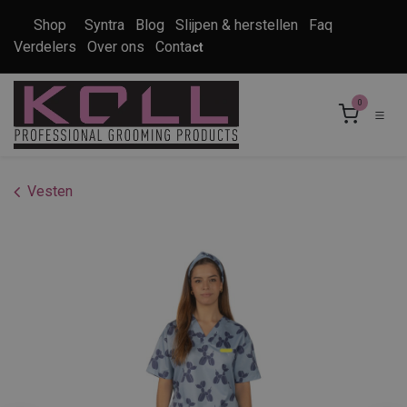
Overslaan naar inhoud
Shop
Syntra
Blog
Slijpen & herstellen
Faq
Verdelers
Over ons
Conta
ct
0
Vesten