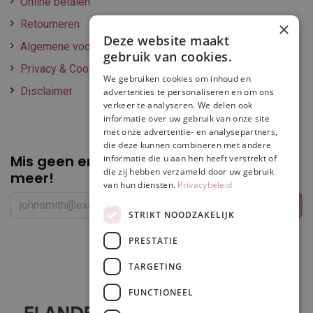
Online betalen
Retourneren
×
Deze website maakt
Algemene voorwaarden
gebruik van cookies.
Privacy & Cookie policy
We gebruiken cookies om inhoud en
Disclaimer
advertenties te personaliseren en om ons
verkeer te analyseren. We delen ook
informatie over uw gebruik van onze site
met onze advertentie- en analysepartners,
die deze kunnen combineren met andere
Mis geen enkele
promotie of korting
informatie die u aan hen heeft verstrekt of
die zij hebben verzameld door uw gebruik
meer!
van hun diensten.
Privacybeleid
STRIKT NOODZAKELIJK
PRESTATIE
Volg ons
TARGETING
FUNCTIONEEL