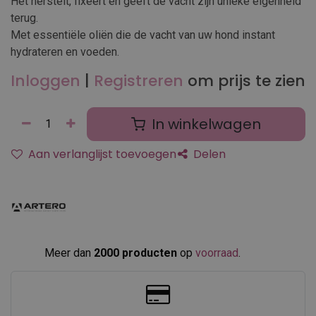
Het herstelt, fixeert en geeft de vacht zijn unieke eigenheid
terug.
Met essentiële oliën die de vacht van uw hond instant
hydrateren en voeden.
Inloggen
|
Registreren
om prijs te zien
In winkelwagen
Aan verlanglijst toevoegen
Delen
Meer dan
2000 producten
op
voorraad
.​