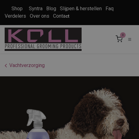
Overslaan naar inhoud
Shop
Syntra
Blog
Slijpen & herstellen
Faq
Verdelers
Over ons
Conta
ct
0
Vachtverzorging