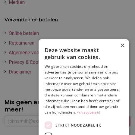
Merken
Verzenden en betalen
Online betalen
Retourneren
×
Deze website maakt
Algemene voorwaarden
gebruik van cookies.
Privacy & Cookie policy
We gebruiken cookies om inhoud en
Disclaimer
advertenties te personaliseren en om ons
verkeer te analyseren. We delen ook
informatie over uw gebruik van onze site
met onze advertentie- en analysepartners,
die deze kunnen combineren met andere
Mis geen enkele
promotie of korting
informatie die u aan hen heeft verstrekt of
die zij hebben verzameld door uw gebruik
meer!
van hun diensten.
Privacybeleid
STRIKT NOODZAKELIJK