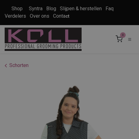
Overslaan naar inhoud
Shop
Syntra
Blog
Slijpen & herstellen
Faq
Verdelers
Over ons
Conta
ct
0
Schorten