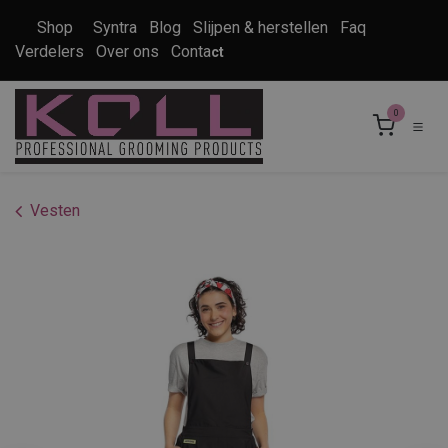
Overslaan naar inhoud
Shop
Syntra
Blog
Slijpen & herstellen
Faq
Verdelers
Over ons
Conta
ct
0
Vesten