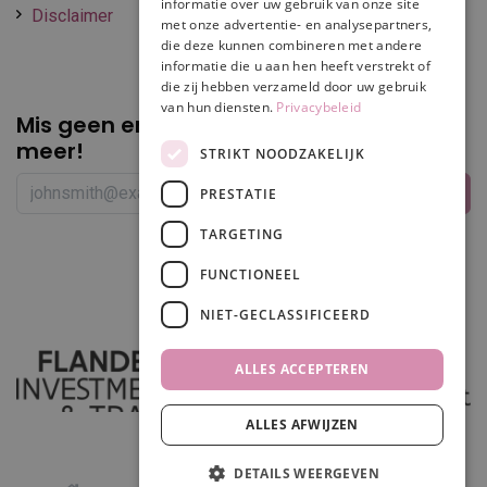
informatie over uw gebruik van onze site
Disclaimer
met onze advertentie- en analysepartners,
die deze kunnen combineren met andere
informatie die u aan hen heeft verstrekt of
die zij hebben verzameld door uw gebruik
van hun diensten.
Privacybeleid
Mis geen enkele
promotie of korting
meer!
STRIKT NOODZAKELIJK
PRESTATIE
TARGETING
Volg ons
FUNCTIONEEL
NIET-GECLASSIFICEERD
ALLES ACCEPTEREN
ALLES AFWIJZEN
In winkelwagen
DETAILS WEERGEVEN
0