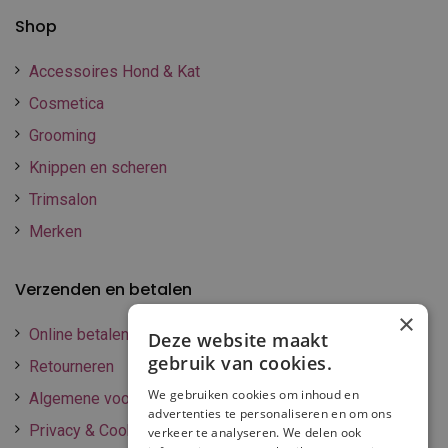
Shop
Accessoires Hond & Kat
Cosmetica
Grooming
Knippen en scheren
Trimsalon
Merken
Verzenden en betalen
×
Online betalen
Deze website maakt
gebruik van cookies.
Retourneren
We gebruiken cookies om inhoud en
Algemene voorwaarden
advertenties te personaliseren en om ons
Privacy & Cookie policy
verkeer te analyseren. We delen ook