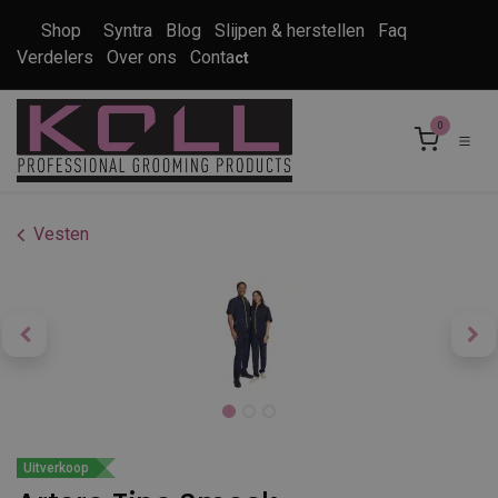
Overslaan naar inhoud
Shop
Syntra
Blog
Slijpen & herstellen
Faq
Verdelers
Over ons
Conta
ct
0
Vesten
Uitverkoop