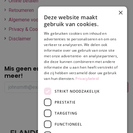
Online betalen
Retourneren
×
Deze website maakt
Algemene voorwaarden
gebruik van cookies.
Privacy & Cookie policy
We gebruiken cookies om inhoud en
Disclaimer
advertenties te personaliseren en om ons
verkeer te analyseren. We delen ook
informatie over uw gebruik van onze site
met onze advertentie- en analysepartners,
die deze kunnen combineren met andere
Mis geen enkele
promotie of korting
informatie die u aan hen heeft verstrekt of
die zij hebben verzameld door uw gebruik
meer!
van hun diensten.
Privacybeleid
STRIKT NOODZAKELIJK
PRESTATIE
Volg ons
TARGETING
FUNCTIONEEL