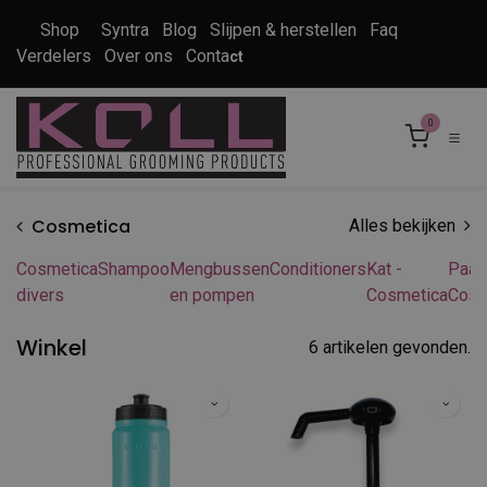
Overslaan naar inhoud
Shop
Syntra
Blog
Slijpen & herstellen
Faq
Verdelers
Over ons
Conta
ct
0
Cosmetica
Alles bekijken
Cosmetica
Shampoo
Mengbussen
Conditioners
Kat -
Paar
divers
en pompen
Cosmetica
Cosm
Winkel
6 artikelen gevonden.