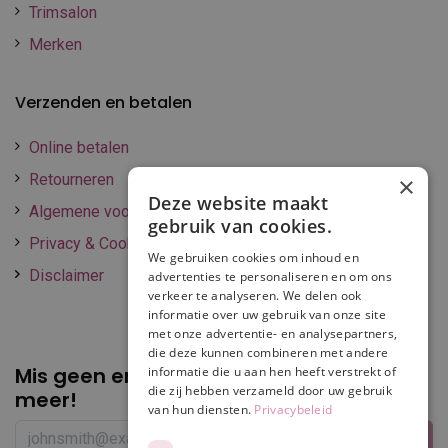
Trimsalon
Merken
Verzenden en betalen
Online betalen
Retourneren
×
Deze website maakt
Algemene voorwaarden
gebruik van cookies.
Privacy & Cookie policy
We gebruiken cookies om inhoud en
Disclaimer
advertenties te personaliseren en om ons
verkeer te analyseren. We delen ook
informatie over uw gebruik van onze site
met onze advertentie- en analysepartners,
die deze kunnen combineren met andere
Mis geen enkele
promotie of korting
informatie die u aan hen heeft verstrekt of
die zij hebben verzameld door uw gebruik
meer!
van hun diensten.
Privacybeleid