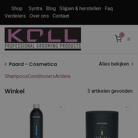
Overslaan naar inhoud
Shop
Syntra
Blog
Slijpen & herstellen
Faq
Verdelers
Over ons
Conta
ct
0
Paard - Cosmetica
Alles bekijken
Shampoos
Conditioners
Andere
Winkel
3 artikelen gevonden.