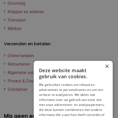
Grooming
Knippen en scheren
Trimsalon
Merken
Verzenden en betalen
Online betalen
Retourneren
×
Deze website maakt
Algemene voorwaarden
gebruik van cookies.
Privacy & Cookie policy
We gebruiken cookies om inhoud en
Disclaimer
advertenties te personaliseren en om ons
verkeer te analyseren. We delen ook
informatie over uw gebruik van onze site
met onze advertentie- en analysepartners,
die deze kunnen combineren met andere
Mis geen enkele
promotie of korting
informatie die u aan hen heeft verstrekt of