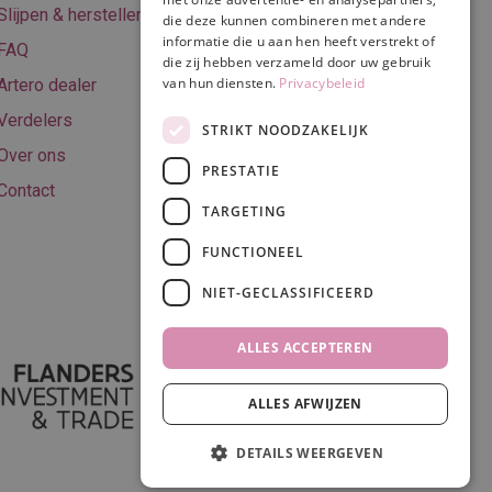
Algemene
Slijpen & herstellen
die deze kunnen combineren met andere
voorwaarden
informatie die u aan hen heeft verstrekt of
FAQ
Privacy & Cookie
die zij hebben verzameld door uw gebruik
van hun diensten.
Privacybeleid
Artero dealer
policy
Verdelers
Disclaimer
STRIKT NOODZAKELIJK
Over ons
PRESTATIE
Contact
TARGETING
Volg ons
FUNCTIONEEL
NIET-GECLASSIFICEERD
ALLES ACCEPTEREN
ALLES AFWIJZEN
DETAILS WEERGEVEN