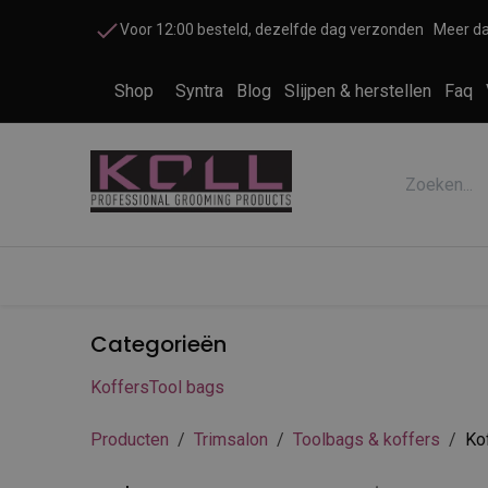
Overslaan naar inhoud
Voor 12:00 besteld, dezelfde dag verzonden
Meer da
Shop
Syntra
Blog
Slijpen & herstellen
Faq
Accessoires honden en katten
Cosme
Categorieën
Koffers
Tool bags
Producten
Trimsalon
Toolbags & koffers
Ko