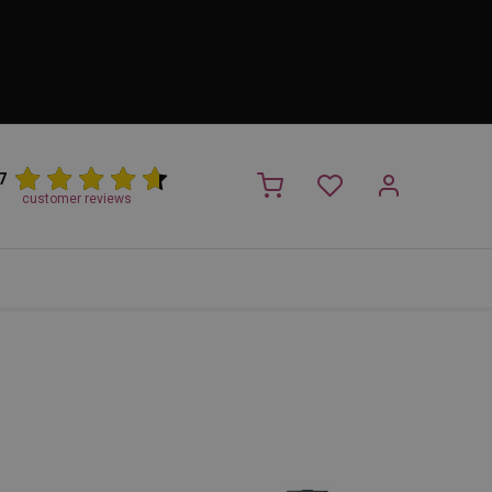
7
customer reviews
PROMO
NIEUW!
Trimsalon
Merken
Outlet
Nieuw