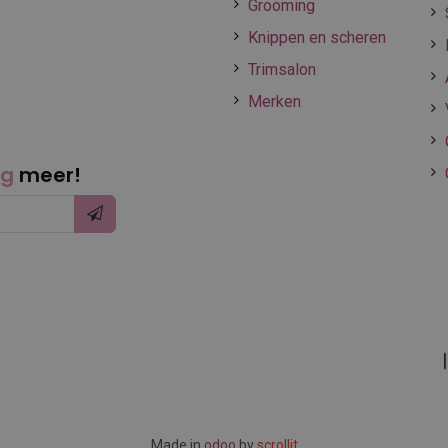
Grooming
Knippen en scheren
Trimsalon
Merken
ng
meer!
Made in
odoo
by
scrollit