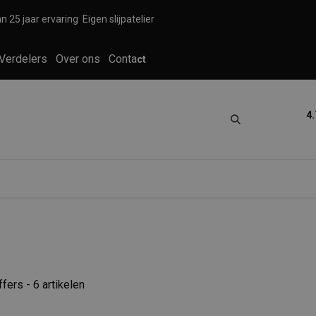
n 25 jaar ervaring
Eigen slijpatelier
Verdelers
Over ons
Conta
ct
4.
tica
Grooming
Knippen en scheren
ffers
- 6 artikelen