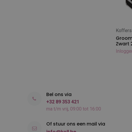
Diamex Conditioner - 5L
Excellent / Katana
Diamex Caniderm - klein
Gallagher Europe
Diamex Caniderm - 5L
Geib
Diamex parfums - klein
Greyhound
Koffers
In
Diamex parfums - 1L
Groomer.DK
Groom
Diamex Reinigers - klein
Zwart
Happy Hoodie
Diamex Reinigers - 1L
Inlogge
Heartbeat Bunny
Diamex Reinigers - 5L
Heiniger
Diamex verzorgingsproducten -
Héry
klein
Ideal Dog
KW
Bel ons via
LANCO
+32 89 353 421
MARS
ma t/m vrij, 09:00 tot 16:00
Mason Pearson
Maxi Pin
Of stuur ons een mail via
Metro Air Force
info@koll.be