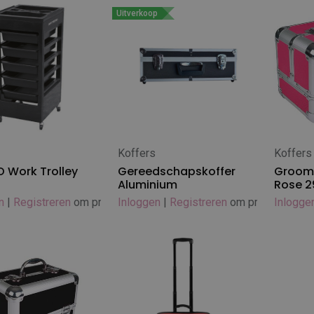
Uitverkoop
Koffers
Koffers
 winkelwagen
In winkelwagen
 Work Trolley
Gereedschapskoffer
Groomi
Aluminium
Rose 
n
|
Registreren
om prijs te zien
Inloggen
|
Registreren
om prijs te zien
Inlogge