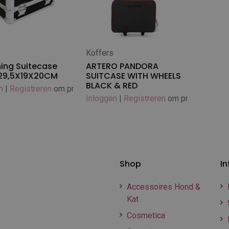
Koffers
 winkelwagen
In winkelwagen
ing Suitecase
ARTERO PANDORA
 29,5X19X20CM
SUITCASE WITH WHEELS
BLACK & RED
n
|
Registreren
om prijs te zien
Inloggen
|
Registreren
om prijs te zien
Shop
In
Accessoires Hond &
Kat
Cosmetica