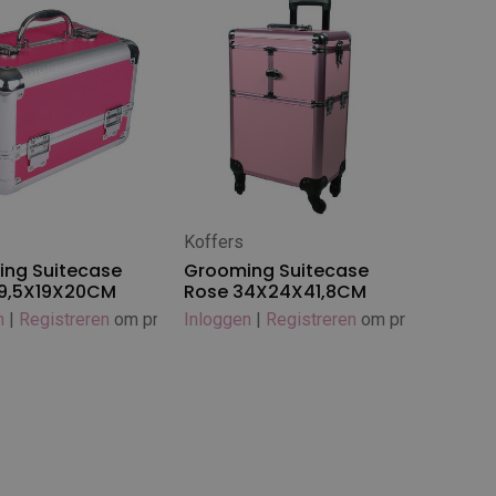
Koffers
In winkelwagen
ng Suitecase
Grooming Suitecase
29,5X19X20CM
Rose 34X24X41,8CM
n
|
Registreren
om prijs te zien
Inloggen
|
Registreren
om prijs te zien