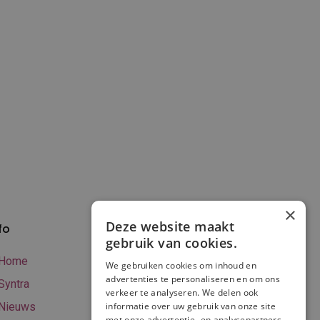
×
Deze website maakt
fo
Verzenden en
gebruik van cookies.
betalen
Home
We gebruiken cookies om inhoud en
Online betalen
advertenties te personaliseren en om ons
Syntra
verkeer te analyseren. We delen ook
Retourneren
informatie over uw gebruik van onze site
Nieuws
met onze advertentie- en analysepartners,