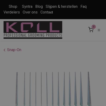
Overslaan naar inhoud
Shop
Syntra
Blog
Slijpen & herstellen
Faq
Verdelers
Over ons
Conta
ct
0
Snap-On