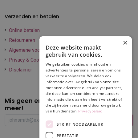
Verzenden en betalen
Online betalen
Retourneren
×
Deze website maakt
Algemene voorwaarden
gebruik van cookies.
Privacy & Cookie policy
We gebruiken cookies om inhoud en
Disclaimer
advertenties te personaliseren en om ons
verkeer te analyseren. We delen ook
informatie over uw gebruik van onze site
met onze advertentie- en analysepartners,
die deze kunnen combineren met andere
Mis geen enkele
promotie of korting
informatie die u aan hen heeft verstrekt of
die zij hebben verzameld door uw gebruik
meer!
van hun diensten.
Privacybeleid
STRIKT NOODZAKELIJK
PRESTATIE
Volg ons