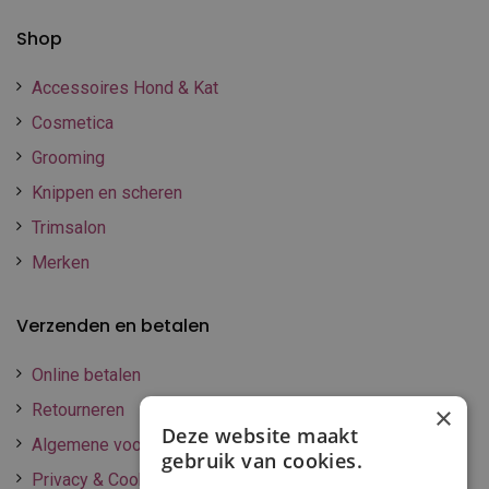
Shop
Accessoires Hond & Kat
Cosmetica
Grooming
Knippen en scheren
Trimsalon
Merken
Verzenden en betalen
Online betalen
Retourneren
×
Deze website maakt
Algemene voorwaarden
gebruik van cookies.
Privacy & Cookie policy