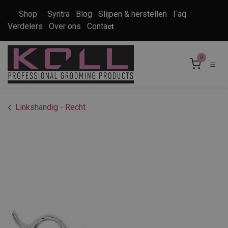
Overslaan naar inhoud
Shop
Syntra
Blog
Slijpen & herstellen
Faq
Verdelers
Over ons
Conta
ct
0
Linkshandig - Recht