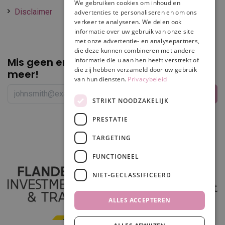
We gebruiken cookies om inhoud en
Disclaimer
advertenties te personaliseren en om ons
verkeer te analyseren. We delen ook
informatie over uw gebruik van onze site
met onze advertentie- en analysepartners,
die deze kunnen combineren met andere
Mis geen enkele
promotie of korting
informatie die u aan hen heeft verstrekt of
die zij hebben verzameld door uw gebruik
meer!
van hun diensten.
Privacybeleid
STRIKT NOODZAKELIJK
PRESTATIE
Volg ons
TARGETING
FUNCTIONEEL
NIET-GECLASSIFICEERD
ALLES ACCEPTEREN