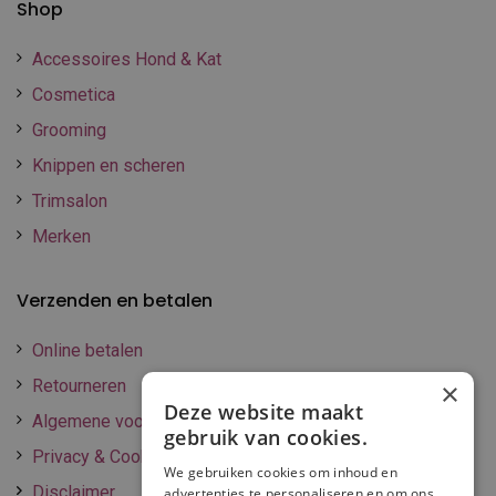
Shop
Accessoires Hond & Kat
Cosmetica
Grooming
Knippen en scheren
Trimsalon
Merken
Verzenden en betalen
Online betalen
Retourneren
×
Deze website maakt
Algemene voorwaarden
gebruik van cookies.
Privacy & Cookie policy
We gebruiken cookies om inhoud en
Disclaimer
advertenties te personaliseren en om ons