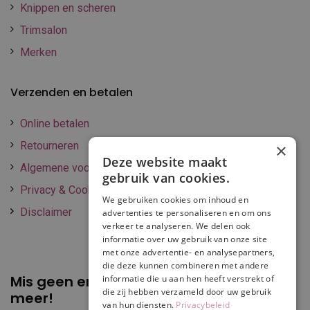
Knippen en scheren
Trimsalon
Merken
Verzenden en betalen
Online betalen
Retourneren
×
Deze website maakt
Algemene voorwaarden
gebruik van cookies.
Privacy & Cookie policy
We gebruiken cookies om inhoud en
Disclaimer
advertenties te personaliseren en om ons
verkeer te analyseren. We delen ook
informatie over uw gebruik van onze site
met onze advertentie- en analysepartners,
die deze kunnen combineren met andere
Mis geen enkele
promotie of korting
informatie die u aan hen heeft verstrekt of
die zij hebben verzameld door uw gebruik
meer!
van hun diensten.
Privacybeleid