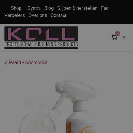
Overslaan naar inhoud
Shop
Syntra
Blog
Slijpen & herstellen
Faq
Verdelers
Over ons
Conta
ct
0
Paard - Cosmetica