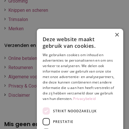
Grooming
Knippen en scheren
Trimsalon
Merken
×
Deze website maakt
Verzenden en betalen
gebruik van cookies.
We gebruiken cookies om inhoud en
Online betalen
advertenties te personaliseren en om ons
verkeer te analyseren. We delen ook
Retourneren
informatie over uw gebruik van onze site
Algemene voorwaarden
met onze advertentie- en analysepartners,
die deze kunnen combineren met andere
Privacy & Cookie policy
informatie die u aan hen heeft verstrekt of
die zij hebben verzameld door uw gebruik
Disclaimer
van hun diensten.
Privacybeleid
STRIKT NOODZAKELIJK
PRESTATIE
Mis geen enkele
promotie of korting