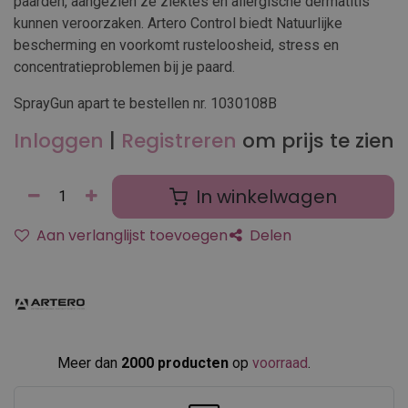
paarden, aangezien ze ziektes en allergische dermatitis
kunnen veroorzaken. Artero Control biedt Natuurlijke
bescherming en voorkomt rusteloosheid, stress en
concentratieproblemen bij je paard.
SprayGun apart te bestellen nr. 1030108B
Inloggen
|
Registreren
om prijs te zien
In winkelwagen
Aan verlanglijst toevoegen
Delen
Meer dan
2000 producten
op
voorraad
.​