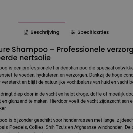
Beschrijving
Specificaties
ure Shampoo – Professionele verzor
erde nertsolie
oo is een professionele hondenshampoo die speciaal ontwikk
tensief te voeden, hydrateren en verzorgen. Dankzij de hoge conc
 versterkt en blijft de natuurlijke vochtbalans van huid en vacht 
ringt diep door in de vacht en helpt droge, doffe of moeilijk d
 en glanzend te maken. Hierdoor voelt de vacht zijdezacht aan 
ker.
o is bijzonder geschikt voor hondenrassen met lange, zijdeach
oals Poedels, Collies, Shih Tzu’s en Afghaanse windhonden. De