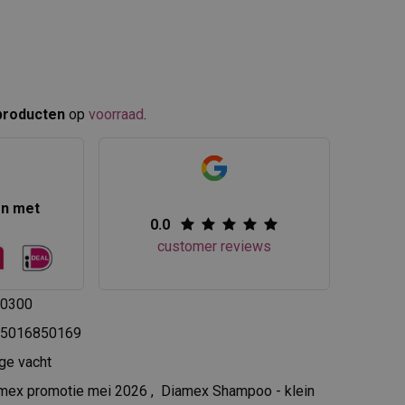
producten
op
voorraad
.​
en met
0.0
customer reviews
0300
5016850169
ge vacht
mex promotie mei 2026
,
Diamex Shampoo - klein