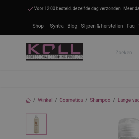
Overslaan naar inhoud
Voor 12:00 besteld, dezelfde dag verzonden
Meer da
Shop
Syntra
Blog
Slijpen & herstellen
Faq
Accessoires honden en katten
Cosme
Winkel
Cosmetica
Shampoo
Lange vac