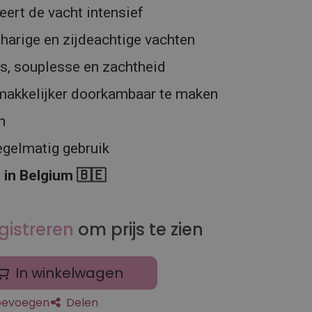
eert de vacht intensief
gharige en zijdeachtige vachten
ns, souplesse en zachtheid
 makkelijker doorkambaar te maken
en
egelmatig gebruik
in Belgium 🇧🇪
gistreren
om prijs te zien
In winkelwagen
toevoegen
Delen