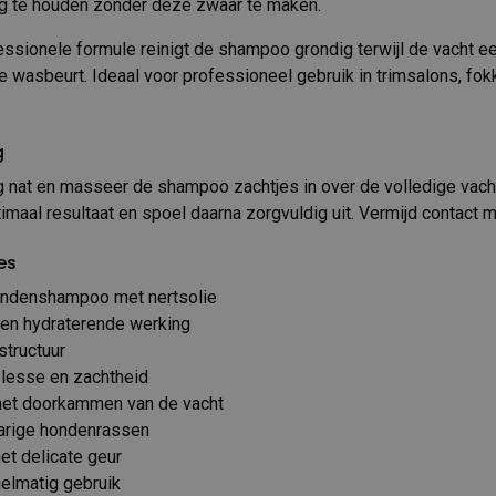
ig te houden zonder deze zwaar te maken.
essionele formule reinigt de shampoo grondig terwijl de vacht 
 wasbeurt. Ideaal voor professioneel gebruik in trimsalons, fokk
g
 nat en masseer de shampoo zachtjes in over de volledige vacht.
imaal resultaat en spoel daarna zorgvuldig uit. Vermijd contact 
es
ondenshampoo met nertsolie
en hydraterende werking
structuur
plesse en zachtheid
het doorkammen van de vacht
harige hondenrassen
et delicate geur
gelmatig gebruik