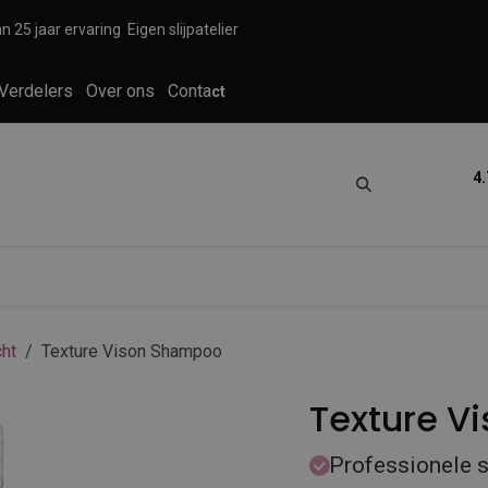
n 25 jaar ervaring
Eigen slijpatelier
Verdelers
Over ons
Conta
ct
4.
tica
Grooming
Knippen en scheren
ht
Texture Vison Shampoo
Texture V
Professionele 