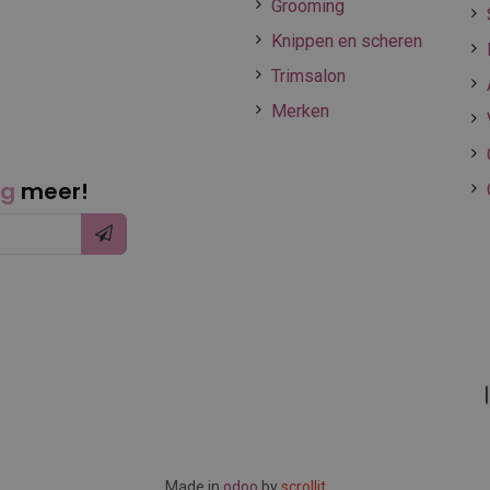
Grooming
Knippen en scheren
Trimsalon
Merken
ng
meer!
Made in
odoo
by
scrollit