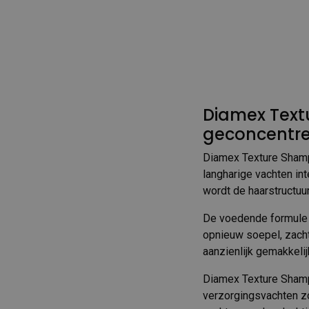
Diamex Text
geconcentre
Diamex Texture Shamp
langharige vachten in
wordt de haarstructuur
De voedende formule d
opnieuw soepel, zacht
aanzienlijk gemakkelij
Diamex Texture Shampo
verzorgingsvachten z