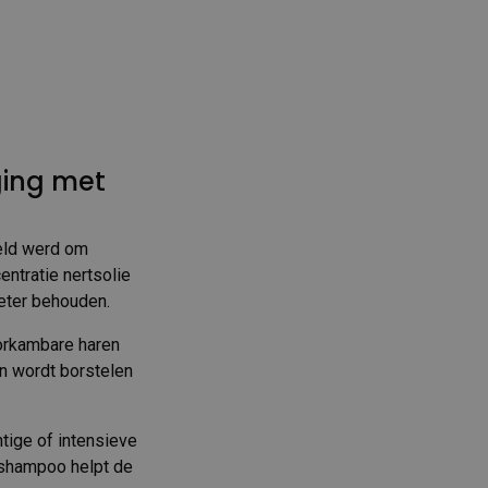
ging met
eld werd om
entratie nertsolie
beter behouden.
oorkambare haren
en wordt borstelen
tige of intensieve
 shampoo helpt de