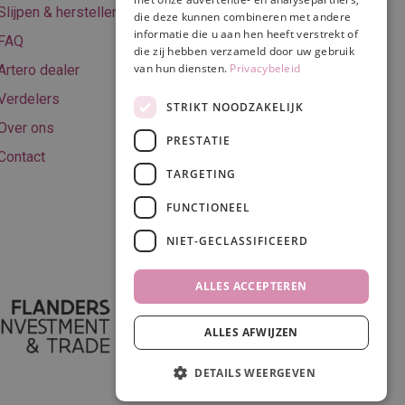
Algemene
Slijpen & herstellen
die deze kunnen combineren met andere
voorwaarden
informatie die u aan hen heeft verstrekt of
FAQ
Privacy & Cookie
die zij hebben verzameld door uw gebruik
van hun diensten.
Privacybeleid
Artero dealer
policy
Verdelers
Disclaimer
STRIKT NOODZAKELIJK
Over ons
PRESTATIE
Contact
TARGETING
Volg ons
FUNCTIONEEL
NIET-GECLASSIFICEERD
ALLES ACCEPTEREN
ALLES AFWIJZEN
DETAILS WEERGEVEN