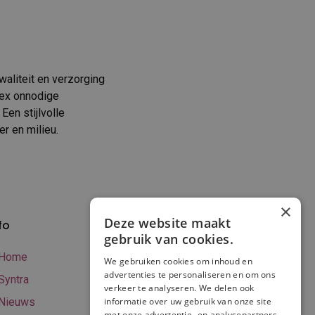
aliteit en verzorging
mex onnodige
Een stijlvolle
r en milieu.
×
Deze website maakt
fo
Verzenden en
gebruik van cookies.
betalen
Home
We gebruiken cookies om inhoud en
Online betalen
advertenties te personaliseren en om ons
Syntra
verkeer te analyseren. We delen ook
Retourneren
Nieuws
informatie over uw gebruik van onze site
met onze advertentie- en analysepartners,