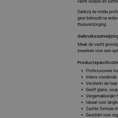
vacht soepel en lucht
Dankzij de milde prof
geur behoudt na iedere
thuisverzorging.
Gebruiksaanwijzin
Maak de vacht grondig
inwerken voor een opt
Productspecificati
Professionele h
Intens voedende 
Versterkt de haar
Geeft glans, sou
Vergemakkelijkt 
Ideaal voor lang
Zachte formule m
Geschikt voor re