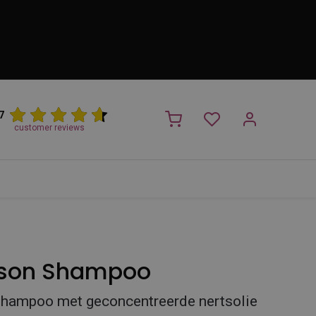
7
customer reviews
PROMO
NIEUW!
Trimsalon
Merken
Outlet
Nieuw
ison Shampoo
shampoo met geconcentreerde nertsolie