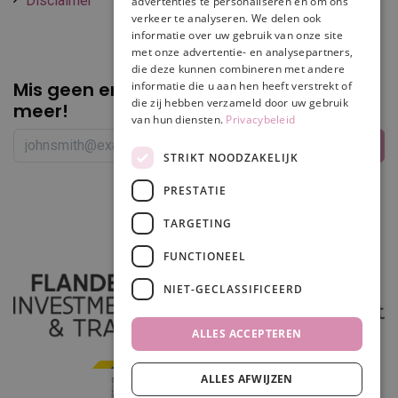
Disclaimer
advertenties te personaliseren en om ons
verkeer te analyseren. We delen ook
informatie over uw gebruik van onze site
met onze advertentie- en analysepartners,
die deze kunnen combineren met andere
Mis geen enkele
promotie of korting
informatie die u aan hen heeft verstrekt of
die zij hebben verzameld door uw gebruik
meer!
van hun diensten.
Privacybeleid
STRIKT NOODZAKELIJK
PRESTATIE
Volg ons
TARGETING
FUNCTIONEEL
NIET-GECLASSIFICEERD
ALLES ACCEPTEREN
ALLES AFWIJZEN
In winkelwagen