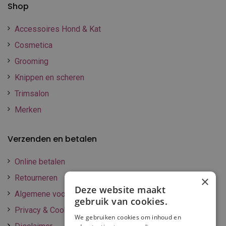
Shop
Accessoires Hond & Kat
Cosmetica
Grooming
Knippen en scheren
Trimsalon
Merken
Verzenden en betalen
Online betalen
Retourneren
×
Deze website maakt
Algemene voorwaarden
gebruik van cookies.
Privacy & Cookie policy
We gebruiken cookies om inhoud en