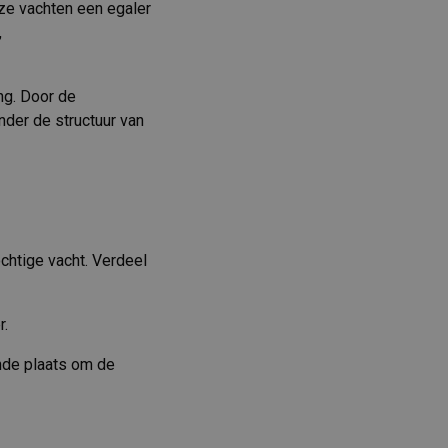
ijze vachten een egaler
,
ng. Door de
nder de structuur van
chtige vacht. Verdeel
r.
nde plaats om de