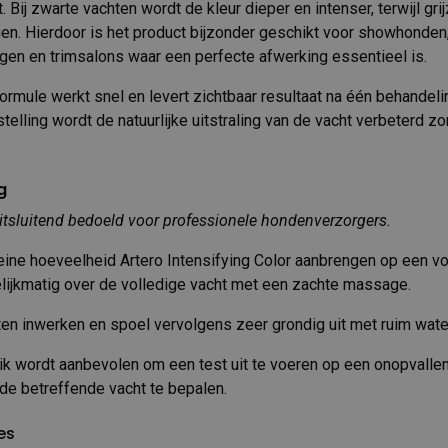
t. Bij zwarte vachten wordt de kleur dieper en intenser, terwijl gr
rijgen. Hierdoor is het product bijzonder geschikt voor showhonden
gen en trimsalons waar een perfecte afwerking essentieel is.
rmule werkt snel en levert zichtbaar resultaat na één behandeli
lling wordt de natuurlijke uitstraling van de vacht verbeterd zo
g
itsluitend bedoeld voor professionele hondenverzorgers.
ine hoeveelheid Artero Intensifying Color aanbrengen op een vo
elijkmatig over de volledige vacht met een zachte massage.
en inwerken en spoel vervolgens zeer grondig uit met ruim wate
ik wordt aanbevolen om een test uit te voeren op een onopvalle
 de betreffende vacht te bepalen.
es