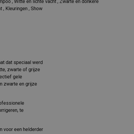
mpoo
,
Witte en lichte vacht
,
Zwarte en donkere
t
,
Kleuringen
,
Show
aat dat speciaal werd
te, zwarte of grijze
ectief gele
an zwarte en grijze
rofessionele
rrigeren, te
en voor een helderder