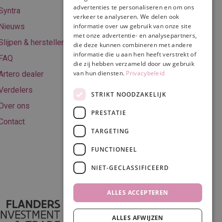
Online betalen
advertenties te personaliseren en om ons
Syntra
verkeer te analyseren. We delen ook
Retourneren
Nieuws
informatie over uw gebruik van onze site
met onze advertentie- en analysepartners,
Algemene
Slijpen & herstellen
die deze kunnen combineren met andere
voorwaarden
informatie die u aan hen heeft verstrekt of
FAQ
Privacy & Cookie
die zij hebben verzameld door uw gebruik
van hun diensten.
Privacybeleid
Artero dealer
policy
Verdelers
Disclaimer
STRIKT NOODZAKELIJK
Over ons
PRESTATIE
Contact
TARGETING
Volg ons
FUNCTIONEEL
NIET-GECLASSIFICEERD
ALLES ACCEPTEREN
ALLES AFWIJZEN