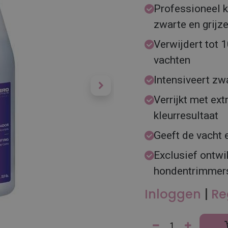
Professioneel k
zwarte en grijz
Verwijdert tot 1
vachten
Intensiveert zwa
Verrijkt met ex
kleurresultaat
Geeft de vacht e
Exclusief ontwi
hondentrimmer
Inloggen
|
Re