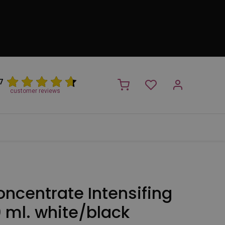
7
customer reviews
PROMO
NIEUW!
Trimsalon
Merken
Outlet
Nieuw
ncentrate Intensifing
 ml. white/black