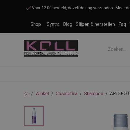
Overslaan naar inhoud
Voor 12:00 besteld, dezelfde dag verzonden
Meer da
Shop
Syntra
Blog
Slijpen & herstellen
Faq
Accessoires honden en katten
Cosme
Winkel
Cosmetica
Shampoo
ARTERO Co