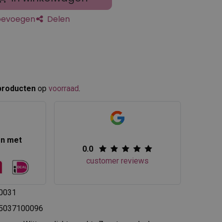
toevoegen
Delen
producten
op
voorraad
.​
en met
0.0
customer reviews
0031
5037100096