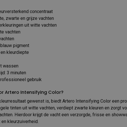
eurversterkend concentraat
te, zwarte en grijze vachten
erkleuringen uit witte vachten
rte vachten
 vachten
a blauw pigment
 en kleurdiepte
et wassen
jd: 3 minuten
professioneel gebruik
 Artero Intensifying Color?
leurresultaat gewenst is, biedt Artero Intensifying Color een pr
gele tinten uit witte vachten, verdiept zwarte kleuren en zorgt v
 vachten. Hierdoor krijgt de vacht een verzorgde, frisse en showw
t en kleurzuiverheid.