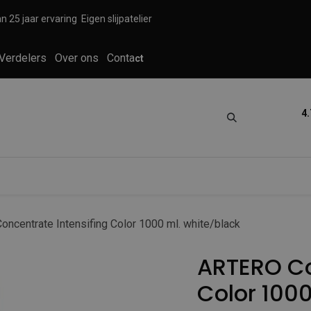
n 25 jaar ervaring
Eigen slijpatelier
Verdelers
Over ons
Conta
ct
4.
tica
Grooming
Knippen en scheren
ncentrate Intensifing Color 1000 ml. white/black
ARTERO Co
Color 1000