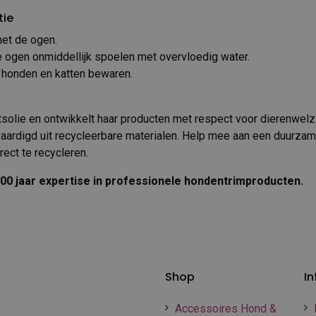
tie
met de ogen.
e ogen onmiddellijk spoelen met overvloedig water.
n honden en katten bewaren.
tsolie en ontwikkelt haar producten met respect voor dierenwelzi
vaardigd uit recycleerbare materialen. Help mee aan een duurza
ect te recycleren.
00 jaar expertise in professionele hondentrimproducten.
Shop
In
Accessoires Hond &