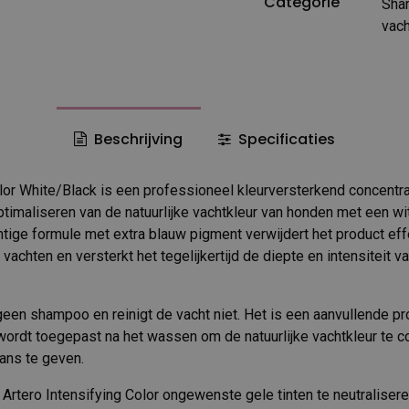
Categorie
Sha
vach
Beschrijving
Specificaties
olor White/Black is een professioneel kleurversterkend concentr
timaliseren van de natuurlijke vachtkleur van honden met een wit
htige formule met extra blauw pigment verwijdert het product eff
 vachten en versterkt het tegelijkertijd de diepte en intensiteit v
een shampoo en reinigt de vacht niet. Het is een aanvullende p
wordt toegepast na het wassen om de natuurlijke vachtkleur te co
ans te geven.
t Artero Intensifying Color ongewenste gele tinten te neutraliser