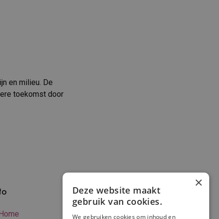
jn en milieu. De
mere toekomst door
×
Deze website maakt
fo
Verzenden en
gebruik van cookies.
betalen
Home
We gebruiken cookies om inhoud en