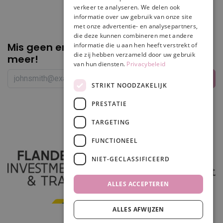
verkeer te analyseren. We delen ook
informatie over uw gebruik van onze site
met onze advertentie- en analysepartners,
die deze kunnen combineren met andere
Mis geen enkele
promotie of korting
informatie die u aan hen heeft verstrekt of
die zij hebben verzameld door uw gebruik
meer!
van hun diensten.
Privacybeleid
STRIKT NOODZAKELIJK
PRESTATIE
Volg ons
TARGETING
FUNCTIONEEL
NIET-GECLASSIFICEERD
ALLES ACCEPTEREN
ALLES AFWIJZEN
In winkelwagen