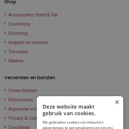
Shop
Accessoires Hond & Kat
Cosmetica
Grooming
Knippen en scheren
Trimsalon
Merken
Verzenden en betalen
Online betalen
Retourneren
×
Deze website maakt
Algemene voorwaarden
gebruik van cookies.
Privacy & Cookie policy
We gebruiken cookies om inhoud en
Disclaimer
advertenties te personaliseren en om ons