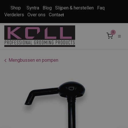
Overslaan naar inhoud
Shop
Syntra
Blog
Slijpen & herstellen
Faq
Verdelers
Over ons
Conta
ct
0
Mengbussen en pompen