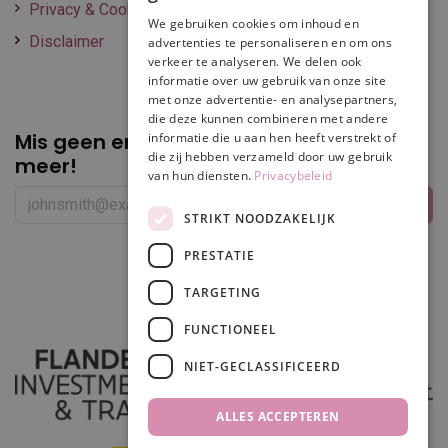
Privacy & Cookie policy
We gebruiken cookies om inhoud en
Disclaimer
advertenties te personaliseren en om ons
verkeer te analyseren. We delen ook
informatie over uw gebruik van onze site
met onze advertentie- en analysepartners,
die deze kunnen combineren met andere
Mis geen enkele
promotie of korting
informatie die u aan hen heeft verstrekt of
die zij hebben verzameld door uw gebruik
meer!
van hun diensten.
Privacybeleid
STRIKT NOODZAKELIJK
PRESTATIE
Volg ons
TARGETING
FUNCTIONEEL
NIET-GECLASSIFICEERD
ALLES ACCEPTEREN