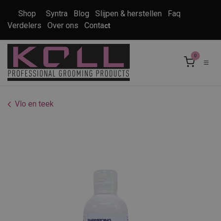
Overslaan naar inhoud
Shop
Syntra
Blog
Slijpen & herstellen
Faq
Verdelers
Over ons
Conta
ct
0
Vlo en teek