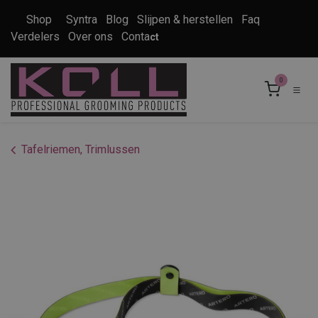
Overslaan naar inhoud
Shop
Syntra
Blog
Slijpen & herstellen
Faq
Verdelers
Over ons
Conta
ct
0
Tafelriemen, Trimlussen