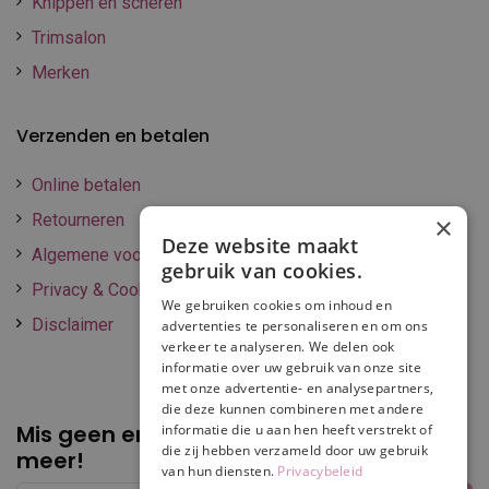
Knippen en scheren
Trimsalon
Merken
Verzenden en betalen
Online betalen
Retourneren
×
Deze website maakt
Algemene voorwaarden
gebruik van cookies.
Privacy & Cookie policy
We gebruiken cookies om inhoud en
Disclaimer
advertenties te personaliseren en om ons
verkeer te analyseren. We delen ook
informatie over uw gebruik van onze site
met onze advertentie- en analysepartners,
die deze kunnen combineren met andere
Mis geen enkele
promotie of korting
informatie die u aan hen heeft verstrekt of
die zij hebben verzameld door uw gebruik
meer!
van hun diensten.
Privacybeleid