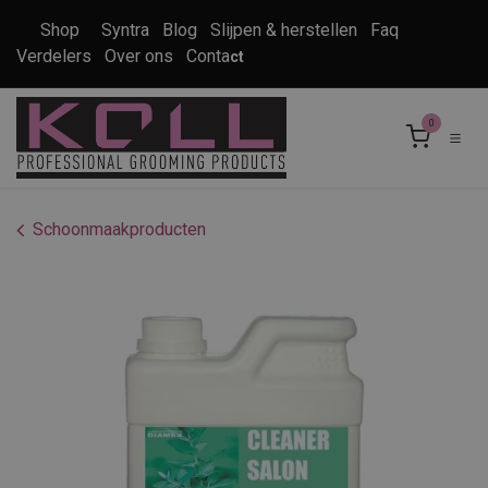
Overslaan naar inhoud
Shop
Syntra
Blog
Slijpen & herstellen
Faq
Verdelers
Over ons
Conta
ct
0
Schoonmaakproducten