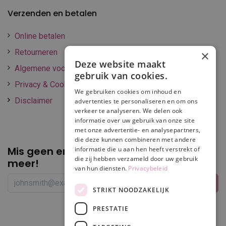
Verzenden en betalen
Online betalen
Retourneren
×
Deze website maakt
Algemene voorwaarden
gebruik van cookies.
Privacy & Cookie policy
We gebruiken cookies om inhoud en
Disclaimer
advertenties te personaliseren en om ons
verkeer te analyseren. We delen ook
informatie over uw gebruik van onze site
met onze advertentie- en analysepartners,
die deze kunnen combineren met andere
Mis geen enkele
promotie of korting
informatie die u aan hen heeft verstrekt of
die zij hebben verzameld door uw gebruik
meer!
van hun diensten.
Privacybeleid
STRIKT NOODZAKELIJK
PRESTATIE
Volg ons