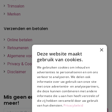
Trimsalon
Merken
Verzenden en betalen
Online betalen
Retourneren
×
Deze website maakt
Algemene voorwaarden
gebruik van cookies.
Privacy & Cookie policy
We gebruiken cookies om inhoud en
Disclaimer
advertenties te personaliseren en om ons
verkeer te analyseren. We delen ook
informatie over uw gebruik van onze site
met onze advertentie- en analysepartners,
die deze kunnen combineren met andere
Mis geen enkele
promotie of korting
informatie die u aan hen heeft verstrekt of
die zij hebben verzameld door uw gebruik
meer!
van hun diensten.
Privacybeleid