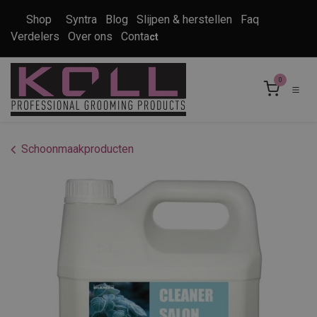
Overslaan naar inhoud
Shop
Syntra
Blog
Slijpen & herstellen
Faq
Verdelers
Over ons
Conta
ct
0
Schoonmaakproducten