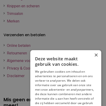
Knippen en scheren
Trimsalon
Merken
Verzenden en betalen
Online betalen
Retourneren
×
Deze website maakt
Algemene voorwaarden
gebruik van cookies.
Privacy & Cookie policy
We gebruiken cookies om inhoud en
Disclaimer
advertenties te personaliseren en om ons
verkeer te analyseren. We delen ook
informatie over uw gebruik van onze site
met onze advertentie- en analysepartners,
die deze kunnen combineren met andere
Mis geen enkele
promotie of korting
informatie die u aan hen heeft verstrekt of
die zij hebben verzameld door uw gebruik
meer!