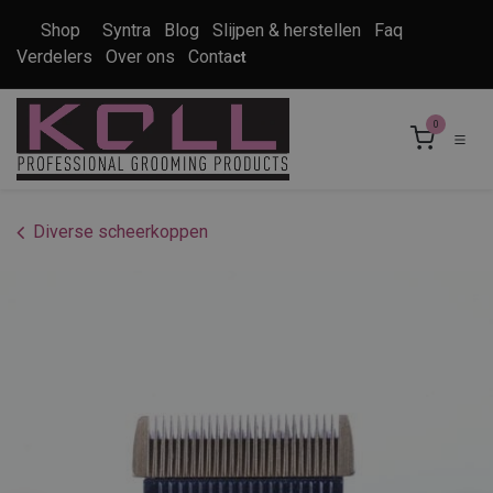
Overslaan naar inhoud
Shop
Syntra
Blog
Slijpen & herstellen
Faq
Verdelers
Over ons
Conta
ct
0
Diverse scheerkoppen