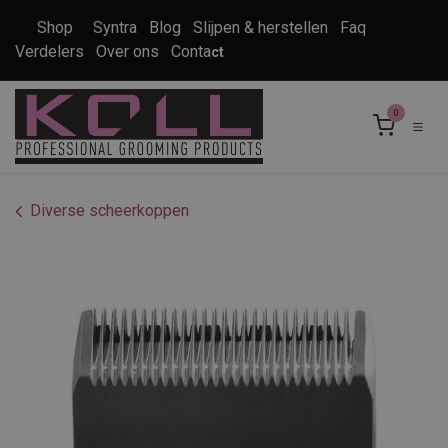
Overslaan naar inhoud
Shop
Syntra
Blog
Slijpen & herstellen
Faq
Verdelers
Over ons
Conta
ct
0
Diverse scheerkoppen