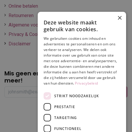
Online betalen
Retourneren
×
Deze website maakt
Algemene voorwaarden
gebruik van cookies.
Privacy & Cookie policy
We gebruiken cookies om inhoud en
Disclaimer
advertenties te personaliseren en om ons
verkeer te analyseren. We delen ook
informatie over uw gebruik van onze site
met onze advertentie- en analysepartners,
die deze kunnen combineren met andere
Mis geen enkele
promotie of korting
informatie die u aan hen heeft verstrekt of
die zij hebben verzameld door uw gebruik
meer!
van hun diensten.
Privacybeleid
STRIKT NOODZAKELIJK
PRESTATIE
Volg ons
TARGETING
FUNCTIONEEL