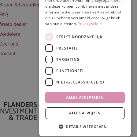
met onze advertentie- en analysepartners,
Algemene
Slijpen & herstellen
die deze kunnen combineren met andere
voorwaarden
informatie die u aan hen heeft verstrekt of
FAQ
Privacy & Cookie
die zij hebben verzameld door uw gebruik
van hun diensten.
Privacybeleid
Artero dealer
policy
Verdelers
Disclaimer
STRIKT NOODZAKELIJK
Over ons
PRESTATIE
Contact
TARGETING
Volg ons
FUNCTIONEEL
NIET-GECLASSIFICEERD
ALLES ACCEPTEREN
ALLES AFWIJZEN
DETAILS WEERGEVEN