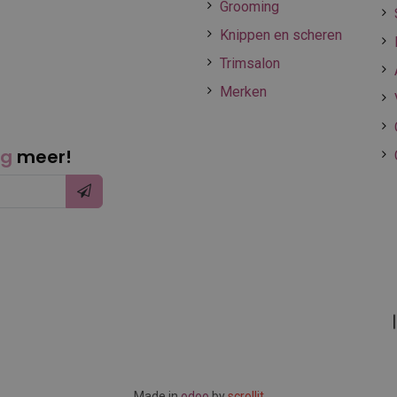
Grooming
Knippen en scheren
Trimsalon
Merken
ng
meer!
Made in
odoo
by
scrollit