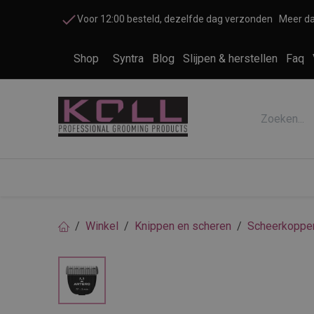
Overslaan naar inhoud
Voor 12:00 besteld, dezelfde dag verzonden
Meer da
Shop
Syntra
Blog
Slijpen & herstellen
Faq
Accessoires honden en katten
Cosme
Winkel
Knippen en scheren
Scheerkoppe