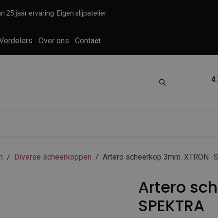
n 25 jaar ervaring
Eigen slijpatelier
Verdelers
Over ons
Conta
ct
4.
tica
Grooming
Knippen en scheren
n
Diverse scheerkoppen
Artero scheerkop 3mm. XTRON 
Artero sc
SPEKTRA