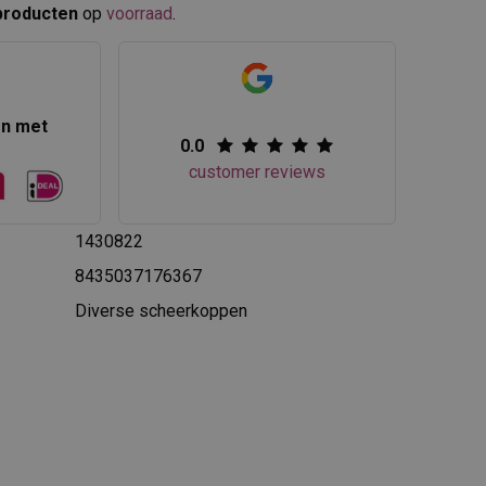
producten
op
voorraad
.​
en met
0.0
customer reviews
1430822
8435037176367
Diverse scheerkoppen