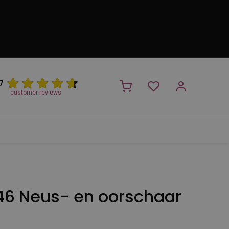
7
customer reviews
PROMO
NIEUW!
Trimsalon
Merken
Outlet
Nieuw
46 Neus- en oorschaar