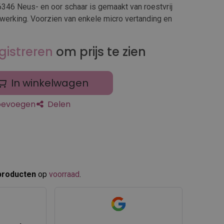
46 Neus- en oor schaar is gemaakt van roestvrij
fwerking. Voorzien van enkele micro vertanding en
gistreren
om prijs te zien
In winkelwagen
toevoegen
Delen
producten
op
voorraad
.​