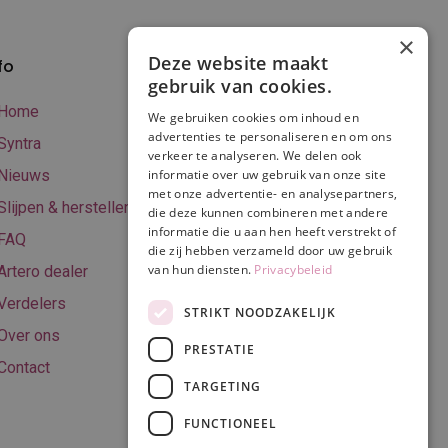
×
Deze website maakt
fo
Verzenden en
gebruik van cookies.
betalen
Home
We gebruiken cookies om inhoud en
Online betalen
advertenties te personaliseren en om ons
Syntra
verkeer te analyseren. We delen ook
Retourneren
Nieuws
informatie over uw gebruik van onze site
met onze advertentie- en analysepartners,
Algemene
Slijpen & herstellen
die deze kunnen combineren met andere
voorwaarden
informatie die u aan hen heeft verstrekt of
FAQ
Privacy & Cookie
die zij hebben verzameld door uw gebruik
van hun diensten.
Privacybeleid
Artero dealer
policy
Verdelers
Disclaimer
STRIKT NOODZAKELIJK
Over ons
PRESTATIE
Contact
TARGETING
Volg ons
FUNCTIONEEL