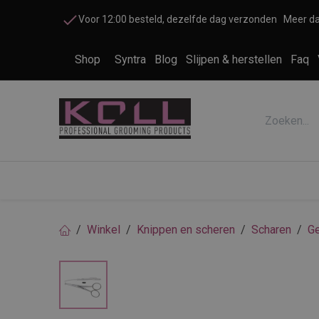
Overslaan naar inhoud
Voor 12:00 besteld, dezelfde dag verzonden
Meer da
Shop
Syntra
Blog
Slijpen & herstellen
Faq
Accessoires honden en katten
Cosme
Winkel
Knippen en scheren
Scharen
G