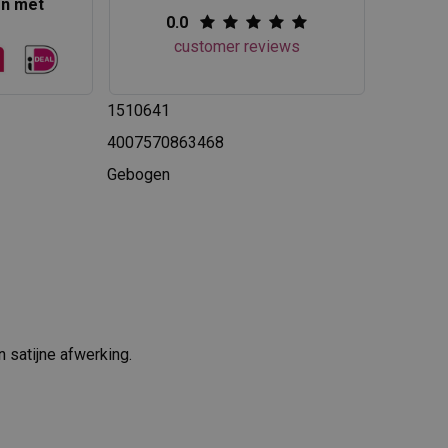
en met
0.0
customer reviews
1510641
4007570863468
Gebogen
 satijne afwerking.