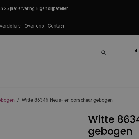
n 25 jaar ervaring
Eigen slijpatelier
Verdelers
Over ons
Conta
ct
4.
tica
Grooming
Knippen en scheren
ebogen
Witte 86346 Neus- en oorschaar gebogen
Witte 863
gebogen