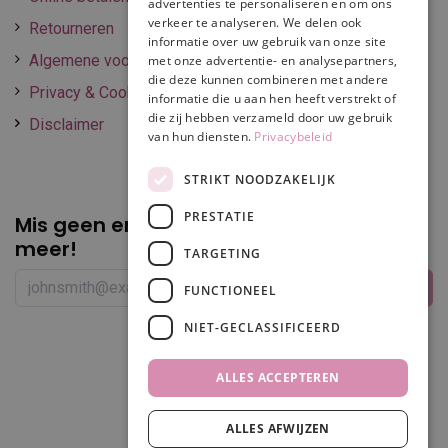
advertenties te personaliseren en om ons
verkeer te analyseren. We delen ook
Retourneren
informatie over uw gebruik van onze site
Algemene voorwaarden
met onze advertentie- en analysepartners,
die deze kunnen combineren met andere
Privacy & Cookie policy
informatie die u aan hen heeft verstrekt of
die zij hebben verzameld door uw gebruik
Disclaimer
van hun diensten.
Privacybeleid
STRIKT NOODZAKELIJK
PRESTATIE
Mis geen enkele
promotie of korting
meer!
TARGETING
FUNCTIONEEL
NIET-GECLASSIFICEERD
Volg ons
ALLES ACCEPTEREN
ALLES AFWIJZEN
In winkelwagen