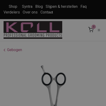
Overslaan naar inhoud
Shop
Syntra
Blog
Slijpen & herstellen
Faq
Verdelers
Over ons
Conta
ct
0
Gebogen