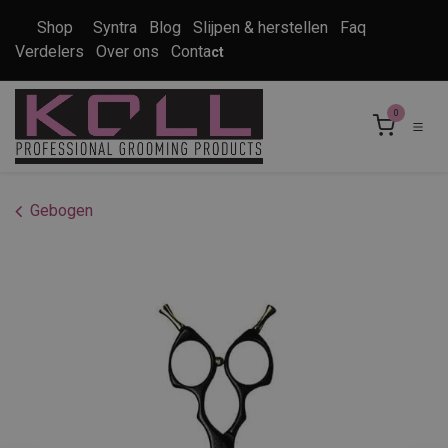
Overslaan naar inhoud
Shop
Syntra
Blog
Slijpen & herstellen
Faq
Verdelers
Over ons
Conta
ct
0
Gebogen