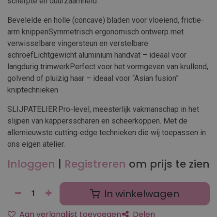
scherpte en duurzaamheid
Bevelelde en holle (concave) bladen voor vloeiend, frictie-
arm knippenSymmetrisch ergonomisch ontwerp met
verwisselbare vingersteun en verstelbare
schroefLichtgewicht aluminium handvat – ideaal voor
langdurig trimwerkPerfect voor het vormgeven van krullend,
golvend of pluizig haar – ideaal voor “Asian fusion”
kniptechnieken
SLIJPATELIER Pro-level, meesterlijk vakmanschap in het
slijpen van kappersscharen en scheerkoppen. Met de
allernieuwste cutting‑edge technieken die wij toepassen in
ons eigen atelier.
Inloggen
|
Registreren
om prijs te zien
In winkelwagen
Aan verlanglijst toevoegen
Delen