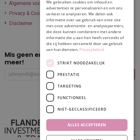
We gebruiken cookies om inhoud en
Algemene voorwaarden
advertenties te personaliseren en om ons
Privacy & Cookie policy
verkeer te analyseren. We delen ook
informatie over uw gebruik van onze site
Disclaimer
met onze advertentie- en analysepartners,
die deze kunnen combineren met andere
informatie die u aan hen heeft verstrekt of
die zij hebben verzameld door uw gebruik
van hun diensten.
Privacybeleid
Mis geen enkele
promotie of korting
meer!
STRIKT NOODZAKELIJK
PRESTATIE
TARGETING
Volg ons
FUNCTIONEEL
NIET-GECLASSIFICEERD
ALLES ACCEPTEREN