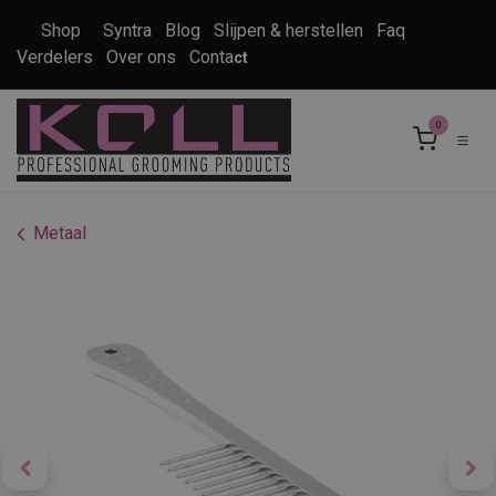
Overslaan naar inhoud
Shop
Syntra
Blog
Slijpen & herstellen
Faq
Verdelers
Over ons
Conta
ct
0
Metaal