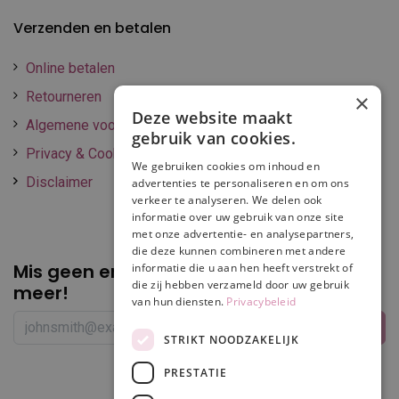
Verzenden en betalen
Online betalen
Retourneren
×
Deze website maakt
Algemene voorwaarden
gebruik van cookies.
Privacy & Cookie policy
We gebruiken cookies om inhoud en
Disclaimer
advertenties te personaliseren en om ons
verkeer te analyseren. We delen ook
informatie over uw gebruik van onze site
met onze advertentie- en analysepartners,
die deze kunnen combineren met andere
Mis geen enkele
promotie of korting
informatie die u aan hen heeft verstrekt of
die zij hebben verzameld door uw gebruik
meer!
van hun diensten.
Privacybeleid
STRIKT NOODZAKELIJK
PRESTATIE
Volg ons