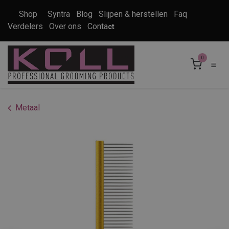
Overslaan naar inhoud
Shop
Syntra
Blog
Slijpen & herstellen
Faq
Verdelers
Over ons
Conta
ct
0
Metaal