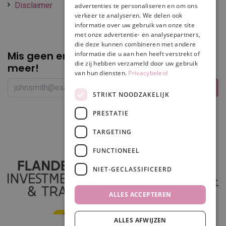
Disclaimer
advertenties te personaliseren en om ons
verkeer te analyseren. We delen ook
informatie over uw gebruik van onze site
met onze advertentie- en analysepartners,
die deze kunnen combineren met andere
Mis geen enkele
promotie of korting
informatie die u aan hen heeft verstrekt of
die zij hebben verzameld door uw gebruik
meer!
van hun diensten.
Privacybeleid
STRIKT NOODZAKELIJK
PRESTATIE
Volg ons
TARGETING
FUNCTIONEEL
NIET-GECLASSIFICEERD
ALLES ACCEPTEREN
ALLES AFWIJZEN