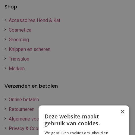
Shop
Accessoires Hond & Kat
Cosmetica
Grooming
Knippen en scheren
Trimsalon
Merken
Verzenden en betalen
Online betalen
Retourneren
×
Deze website maakt
Algemene voorwaarden
gebruik van cookies.
Privacy & Cookie policy
We gebruiken cookies om inhoud en