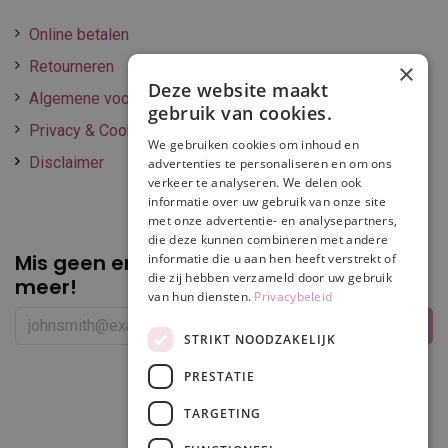
Online betalen
Retourneren
×
Deze website maakt
Algemene voorwaarden
gebruik van cookies.
Privacy & Cookie policy
We gebruiken cookies om inhoud en
Disclaimer
advertenties te personaliseren en om ons
verkeer te analyseren. We delen ook
informatie over uw gebruik van onze site
met onze advertentie- en analysepartners,
die deze kunnen combineren met andere
Mis geen enkele
promotie of korting
informatie die u aan hen heeft verstrekt of
die zij hebben verzameld door uw gebruik
meer!
van hun diensten.
Privacybeleid
STRIKT NOODZAKELIJK
PRESTATIE
Volg ons
TARGETING