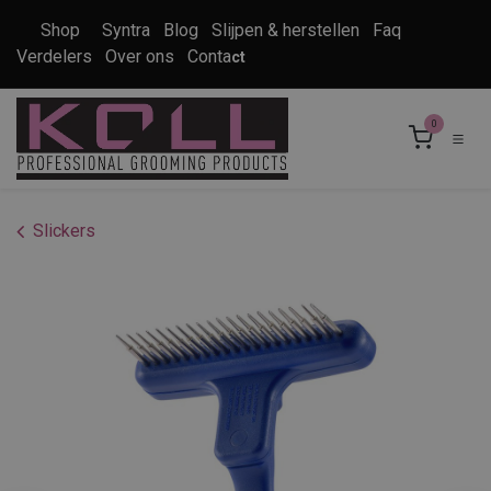
Overslaan naar inhoud
Shop
Syntra
Blog
Slijpen & herstellen
Faq
Verdelers
Over ons
Conta
ct
0
Slickers