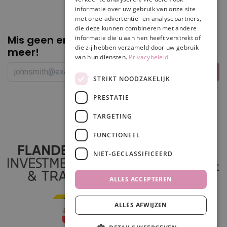
informatie over uw gebruik van onze site
met onze advertentie- en analysepartners,
die deze kunnen combineren met andere
Mis geen enkele
promotie of korting
informatie die u aan hen heeft verstrekt of
die zij hebben verzameld door uw gebruik
meer!
van hun diensten.
Privacybeleid
STRIKT NOODZAKELIJK
PRESTATIE
Volg ons
TARGETING
FUNCTIONEEL
NIET-GECLASSIFICEERD
ALLES ACCEPTEREN
ALLES AFWIJZEN
In winkelwagen