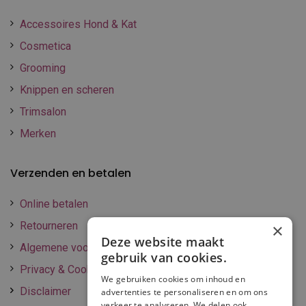
Accessoires Hond & Kat
Cosmetica
Grooming
Knippen en scheren
Trimsalon
Merken
Verzenden en betalen
Online betalen
Retourneren
×
Deze website maakt
Algemene voorwaarden
gebruik van cookies.
Privacy & Cookie policy
We gebruiken cookies om inhoud en
Disclaimer
advertenties te personaliseren en om ons
verkeer te analyseren. We delen ook