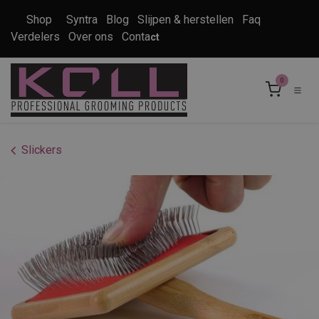
Overslaan naar inhoud
Shop
Syntra
Blog
Slijpen & herstellen
Faq
Verdelers
Over ons
Conta
ct
0
Slickers