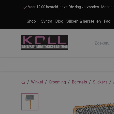
Overslaan naar inhoud
Voor 12:00 besteld, dezelfde dag verzonden
Meer da
Shop
Syntra
Blog
Slijpen & herstellen
Faq
Accessoires honden en katten
Cosme
Winkel
Grooming
Borstels
Slickers