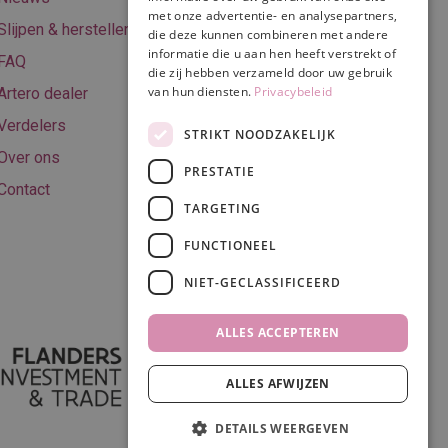
met onze advertentie- en analysepartners,
Algemene
Slijpen & herstellen
die deze kunnen combineren met andere
voorwaarden
informatie die u aan hen heeft verstrekt of
FAQ
Privacy & Cookie
die zij hebben verzameld door uw gebruik
van hun diensten.
Privacybeleid
Artero dealer
policy
Verdelers
Disclaimer
STRIKT NOODZAKELIJK
Over ons
PRESTATIE
Contact
TARGETING
Volg ons
FUNCTIONEEL
NIET-GECLASSIFICEERD
ALLES ACCEPTEREN
ALLES AFWIJZEN
DETAILS WEERGEVEN