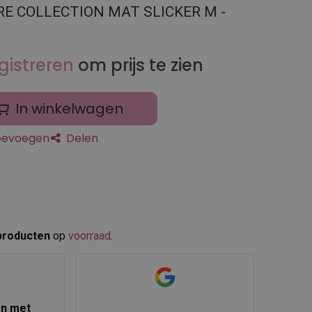
E COLLECTION MAT SLICKER M -
gistreren
om prijs te zien
In winkelwagen
toevoegen
Delen
producten
op
voorraad
.​
en met