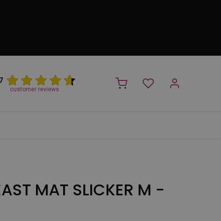
7
customer reviews
PROMO
NIEUW!
Trimsalon
Merken
Outlet
Nieuw
AST MAT SLICKER M -