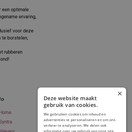
r een optimale
angename ervaring,
lusief voor deze
 te borstelen,
et rubberen
hond!
×
Deze website maakt
fo
Verzenden en
gebruik van cookies.
betalen
Home
We gebruiken cookies om inhoud en
Online betalen
advertenties te personaliseren en om ons
Syntra
verkeer te analyseren. We delen ook
Retourneren
Nieuws
informatie over uw gebruik van onze site