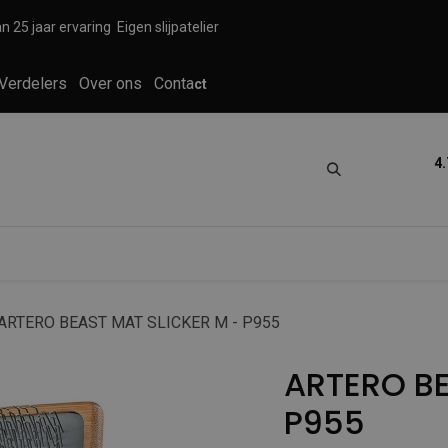
n 25 jaar ervaring
Eigen slijpatelier
Verdelers
Over ons
Conta
ct
4.
tica
Grooming
Knippen en scheren
ARTERO BEAST MAT SLICKER M - P955
ARTERO BE
P955