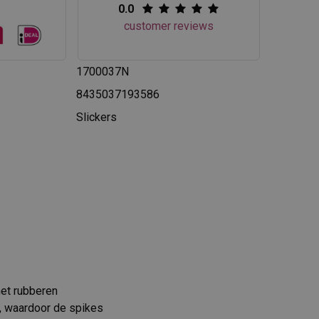
0.0
customer reviews
1700037N
8435037193586
Slickers
met rubberen
r, waardoor de spikes