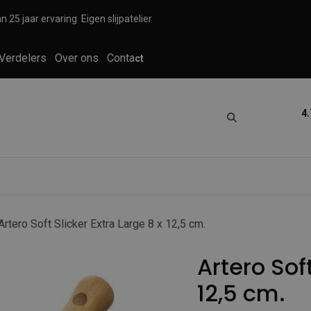
n 25 jaar ervaring
Eigen slijpatelier
Verdelers
Over ons
Conta
ct
4.
tica
Grooming
Knippen en scheren
Artero Soft Slicker Extra Large 8 x 12,5 cm.
Artero Soft
12,5 cm.