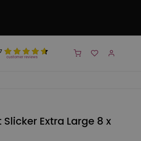
7
customer reviews
PROMO
NIEUW!
Trimsalon
Merken
Outlet
Nieuw
 Slicker Extra Large 8 x