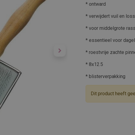
* ontward
* verwijdert vuil en los
* voor middelgrote ras
* essentieel voor dage
* roestvrije zachte pin
* 8x12.5
* blisterverpakking
Dit product heeft ge