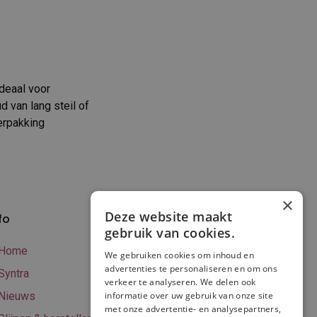
Ideaal voor
d van lang steil of
verpakking
×
Deze website maakt
fo
Verzenden en
gebruik van cookies.
betalen
Home
We gebruiken cookies om inhoud en
Online betalen
advertenties te personaliseren en om ons
Syntra
verkeer te analyseren. We delen ook
Retourneren
Nieuws
informatie over uw gebruik van onze site
met onze advertentie- en analysepartners,
Algemene