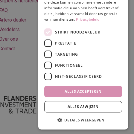
Slijpen & herstellen
die deze kunnen combineren met andere
voorwaarden
informatie die u aan hen heeft verstrekt of
FAQ
Privacy & Cookie
die zij hebben verzameld door uw gebruik
van hun diensten.
Privacybeleid
Artero dealer
policy
Verdelers
Disclaimer
STRIKT NOODZAKELIJK
Over ons
PRESTATIE
Contact
TARGETING
Volg ons
FUNCTIONEEL
NIET-GECLASSIFICEERD
ALLES ACCEPTEREN
ALLES AFWIJZEN
DETAILS WEERGEVEN