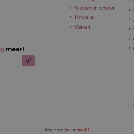
Knippen en scheren
Trimsalon
Merken
ng
meer!
Made in
odoo
by
scrollit