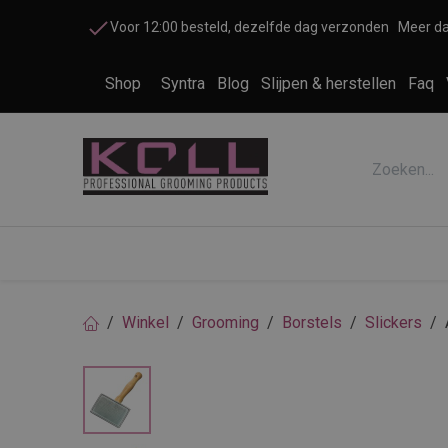
Overslaan naar inhoud
Voor 12:00 besteld, dezelfde dag verzonden
Meer da
Shop
Syntra
Blog
Slijpen & herstellen
Faq
Accessoires honden en katten
Cosme
Winkel
Grooming
Borstels
Slickers