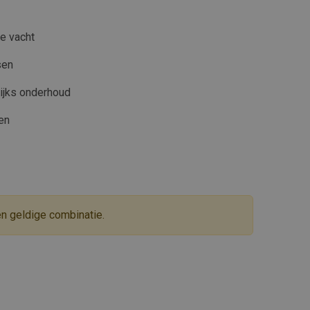
se vacht
sen
lijks onderhoud
nen
en geldige combinatie.