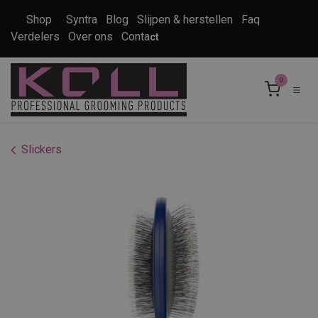
Overslaan naar inhoud
Shop
Syntra
Blog
Slijpen & herstellen
Faq
Verdelers
Over ons
Conta
ct
0
Slickers