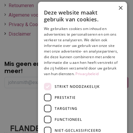
Retourneren
×
Deze website maakt
Algemene voorwaarden
gebruik van cookies.
Privacy & Cookie policy
We gebruiken cookies om inhoud en
Disclaimer
advertenties te personaliseren en om ons
verkeer te analyseren. We delen ook
informatie over uw gebruik van onze site
met onze advertentie- en analysepartners,
die deze kunnen combineren met andere
Mis geen enkele
promotie of korting
informatie die u aan hen heeft verstrekt of
die zij hebben verzameld door uw gebruik
meer!
van hun diensten.
Privacybeleid
STRIKT NOODZAKELIJK
PRESTATIE
Volg ons
TARGETING
FUNCTIONEEL
NIET-GECLASSIFICEERD