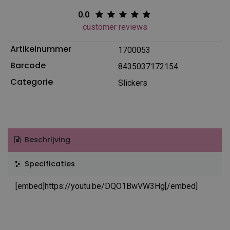
0.0
customer reviews
Artikelnummer
1700053
Barcode
8435037172154
Categorie
Slickers
Beschrijving
Specificaties
[embed]https://youtu.be/DQO1BwVW3Hg[/embed]